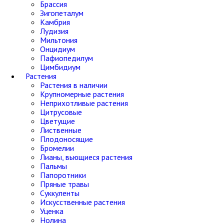
Брассия
Зигопеталум
Камбрия
Лудизия
Мильтония
Онцидиум
Пафиопедилум
Цимбидиум
Растения
Растения в наличии
Крупномерные растения
Неприхотливые растения
Цитрусовые
Цветущие
Лиственные
Плодоносящие
Бромелии
Лианы, вьющиеся растения
Пальмы
Папоротники
Пряные травы
Суккуленты
Искусственные растения
Уценка
Нолина