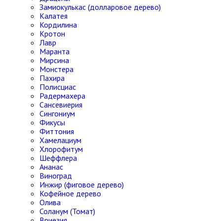
Замиокулькас (долларовое дерево)
Калатея
Кордилина
Кротон
Лавр
Маранта
Мирсина
Монстера
Пахира
Полисциас
Радермахера
Сансевиерия
Сингониум
Фикусы
Фиттония
Хамелациум
Хлорофитум
Шеффлера
Ананас
Виноград
Инжир (фиговое дерево)
Кофейное дерево
Олива
Соланум (Томат)
Вриезия