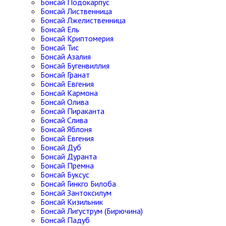
Бонсай Подокарпус
Бонсай Лиственница
Бонсай Лжелиственница
Бонсай Ель
Бонсай Криптомерия
Бонсай Тис
Бонсай Азалия
Бонсай Бугенвиллия
Бонсай Гранат
Бонсай Евгения
Бонсай Кармона
Бонсай Олива
Бонсай Пираканта
Бонсай Слива
Бонсай Яблоня
Бонсай Евгения
Бонсай Дуб
Бонсай Дуранта
Бонсай Премна
Бонсай Буксус
Бонсай Гинкго Билоба
Бонсай Зантоксилум
Бонсай Кизильник
Бонсай Лигуструм (Бирючина)
Бонсай Падуб