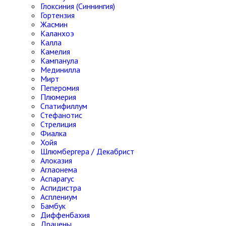
Глоксиния (Синнингия)
Гортензия
Жасмин
Каланхоэ
Калла
Камелия
Кампанула
Мединилла
Мирт
Пеперомия
Плюмерия
Спатифиллум
Стефанотис
Стрелиция
Фиалка
Хойя
Шлюмбергера / Декабрист
Алоказия
Аглаонема
Аспарагус
Аспидистра
Асплениум
Бамбук
Диффенбахия
Драцены