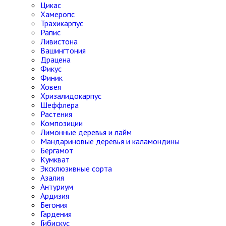
Цикас
Хамеропс
Трахикарпус
Рапис
Ливистона
Вашингтония
Драцена
Фикус
Финик
Ховея
Хризалидокарпус
Шеффлера
Растения
Композиции
Лимонные деревья и лайм
Мандариновые деревья и каламондины
Бергамот
Кумкват
Эксклюзивные сорта
Азалия
Антуриум
Ардизия
Бегония
Гардения
Гибискус