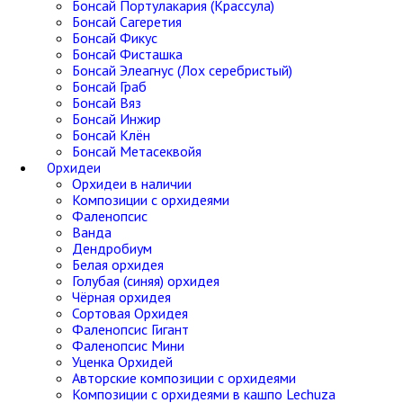
Бонсай Портулакария (Крассула)
Бонсай Сагеретия
Бонсай Фикус
Бонсай Фисташка
Бонсай Элеагнус (Лох серебристый)
Бонсай Граб
Бонсай Вяз
Бонсай Инжир
Бонсай Клён
Бонсай Метасеквойя
Орхидеи
Орхидеи в наличии
Композиции с орхидеями
Фаленопсис
Ванда
Дендробиум
Белая орхидея
Голубая (синяя) орхидея
Чёрная орхидея
Сортовая Орхидея
Фаленопсис Гигант
Фаленопсис Мини
Уценка Орхидей
Авторские композиции с орхидеями
Композиции с орхидеями в кашпо Lechuza