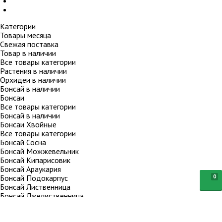
Категории
Товары месяца
Свежая поставка
Товар в наличии
Все товары категории
Растения в наличии
Орхидеи в наличии
Бонсай в наличии
Бонсаи
Все товары категории
Бонсай в наличии
Бонсаи Хвойные
Все товары категории
Бонсай Сосна
Бонсай Можжевельник
Бонсай Кипарисовик
Бонсай Араукария
Бонсай Подокарпус
0
Бонсай Лиственница
Бонсай Лжелиственница
Бонсай Ель
Бонсай Криптомерия