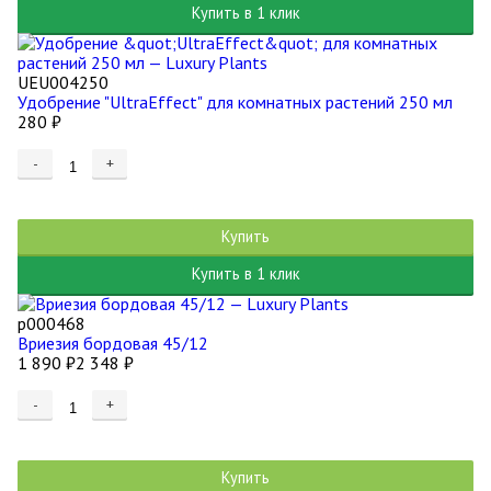
Купить в 1 клик
UEU004250
Удобрение "UltraEffect" для комнатных растений 250 мл
280
₽
-
+
Купить
Купить в 1 клик
р000468
Вриезия бордовая 45/12
1 890
₽
2 348
₽
-
+
Купить