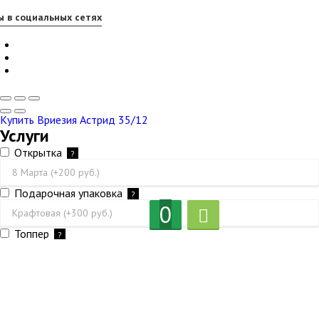
 в социальных сетях
Купить Вриезия Астрид 35/12
Услуги
Открытка
?
Подарочная упаковка
?
0
Топпер
?
2 648
₽
2 270
₽
Ожидание от 14 дней
?