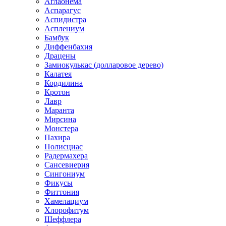
Аглаонема
Аспарагус
Аспидистра
Асплениум
Бамбук
Диффенбахия
Драцены
Замиокулькас (долларовое дерево)
Калатея
Кордилина
Кротон
Лавр
Маранта
Мирсина
Монстера
Пахира
Полисциас
Радермахера
Сансевиерия
Сингониум
Фикусы
Фиттония
Хамелациум
Хлорофитум
Шеффлера