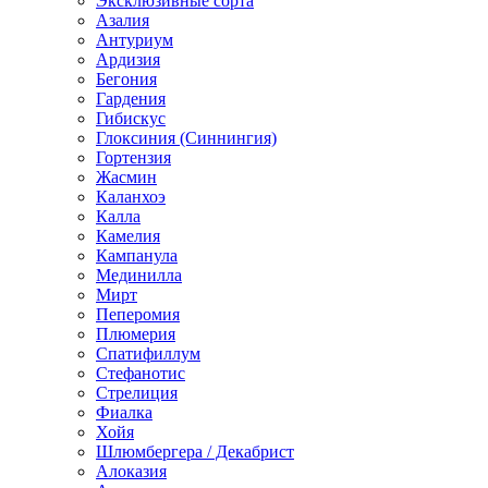
Эксклюзивные сорта
Азалия
Антуриум
Ардизия
Бегония
Гардения
Гибискус
Глоксиния (Синнингия)
Гортензия
Жасмин
Каланхоэ
Калла
Камелия
Кампанула
Мединилла
Мирт
Пеперомия
Плюмерия
Спатифиллум
Стефанотис
Стрелиция
Фиалка
Хойя
Шлюмбергера / Декабрист
Алоказия