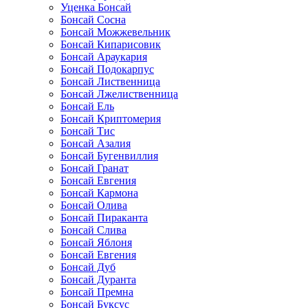
Уценка Бонсай
Бонсай Сосна
Бонсай Можжевельник
Бонсай Кипарисовик
Бонсай Араукария
Бонсай Подокарпус
Бонсай Лиственница
Бонсай Лжелиственница
Бонсай Ель
Бонсай Криптомерия
Бонсай Тис
Бонсай Азалия
Бонсай Бугенвиллия
Бонсай Гранат
Бонсай Евгения
Бонсай Кармона
Бонсай Олива
Бонсай Пираканта
Бонсай Слива
Бонсай Яблоня
Бонсай Евгения
Бонсай Дуб
Бонсай Дуранта
Бонсай Премна
Бонсай Буксус