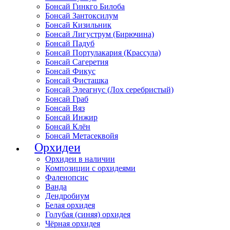
Бонсай Гинкго Билоба
Бонсай Зантоксилум
Бонсай Кизильник
Бонсай Лигуструм (Бирючина)
Бонсай Падуб
Бонсай Портулакария (Крассула)
Бонсай Сагеретия
Бонсай Фикус
Бонсай Фисташка
Бонсай Элеагнус (Лох серебристый)
Бонсай Граб
Бонсай Вяз
Бонсай Инжир
Бонсай Клён
Бонсай Метасеквойя
Орхидеи
Орхидеи в наличии
Композиции с орхидеями
Фаленопсис
Ванда
Дендробиум
Белая орхидея
Голубая (синяя) орхидея
Чёрная орхидея