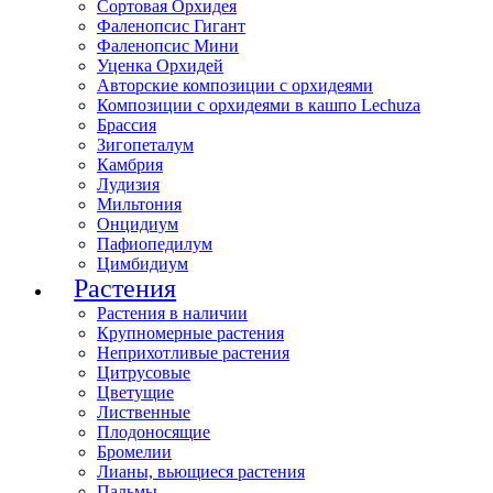
Сортовая Орхидея
Фаленопсис Гигант
Фаленопсис Мини
Уценка Орхидей
Авторские композиции с орхидеями
Композиции с орхидеями в кашпо Lechuza
Брассия
Зигопеталум
Камбрия
Лудизия
Мильтония
Онцидиум
Пафиопедилум
Цимбидиум
Растения
Растения в наличии
Крупномерные растения
Неприхотливые растения
Цитрусовые
Цветущие
Лиственные
Плодоносящие
Бромелии
Лианы, вьющиеся растения
Пальмы