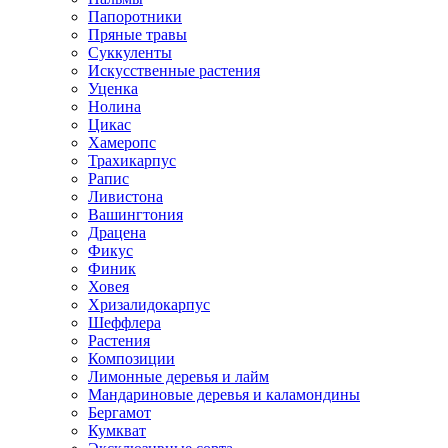
Папоротники
Пряные травы
Суккуленты
Искусственные растения
Уценка
Нолина
Цикас
Хамеропс
Трахикарпус
Рапис
Ливистона
Вашингтония
Драцена
Фикус
Финик
Ховея
Хризалидокарпус
Шеффлера
Растения
Композиции
Лимонные деревья и лайм
Мандариновые деревья и каламондины
Бергамот
Кумкват