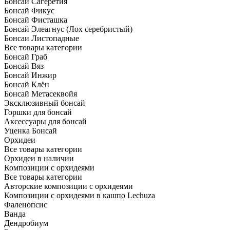
Бонсай Сагеретия
Бонсай Фикус
Бонсай Фисташка
Бонсай Элеагнус (Лох серебристый)
Бонсаи Листопадные
Все товары категории
Бонсай Граб
Бонсай Вяз
Бонсай Инжир
Бонсай Клён
Бонсай Метасеквойя
Эксклюзивный бонсай
Горшки для бонсай
Аксессуары для бонсай
Уценка Бонсай
Орхидеи
Все товары категории
Орхидеи в наличии
Композиции с орхидеями
Все товары категории
Авторские композиции с орхидеями
Композиции с орхидеями в кашпо Lechuza
Фаленопсис
Ванда
Дендробиум