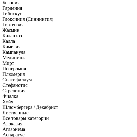
Бегония
Гардения
Гибискус
Глоксиния (Синнингия)
Гортензия
Жасмин
Каланхоэ
Калла
Камелия
Кампанула
Мединилла
Мирт
Пеперомия
Плюмерия
Спатифиллум
Стефанотис
Стрелиция
Фиалка
Хойя
Шлюмбергера / Декабрист
Лиственные
Все товары категории
Алоказия
Аглаонема
Аспарагус