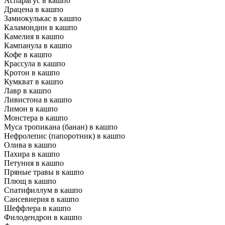
Аспарагус в кашпо
Драцена в кашпо
Замиокулькас в кашпо
Каламондин в кашпо
Камелия в кашпо
Кампанула в кашпо
Кофе в кашпо
Крассула в кашпо
Кротон в кашпо
Кумкват в кашпо
Лавр в кашпо
Ливистона в кашпо
Лимон в кашпо
Монстера в кашпо
Муса тропикана (банан) в кашпо
Нефролепис (папоротник) в кашпо
Олива в кашпо
Пахира в кашпо
Петуния в кашпо
Пряные травы в кашпо
Плющ в кашпо
Спатифиллум в кашпо
Сансевиерия в кашпо
Шеффлера в кашпо
Филодендрон в кашпо