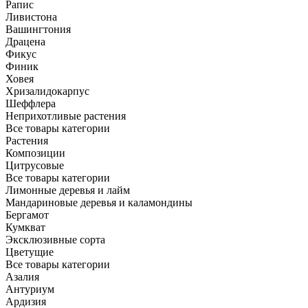
Рапис
Ливистона
Вашингтония
Драцена
Фикус
Финик
Ховея
Хризалидокарпус
Шеффлера
Неприхотливые растения
Все товары категории
Растения
Композиции
Цитрусовые
Все товары категории
Лимонные деревья и лайм
Мандариновые деревья и каламондины
Бергамот
Кумкват
Эксклюзивные сорта
Цветущие
Все товары категории
Азалия
Антуриум
Ардизия