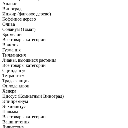
Ананас
Виноград
Инжир (фиговое дерево)
Кофейное дерево
Олива
Соланум (Томат)
Бромелии
Все товары категории
Вриезия
Гузмания
Тилландсия
Лианы, вьющиеся растения
Все товары категории
Сциндапсус
Тетрастигма
Традесканция
Филодендрон
Хедера
Циссус (Комнатный Виноград)
Эпипремнум
Эсхинантус
Пальмы
Все товары категории
Вашингтония
Ливистона