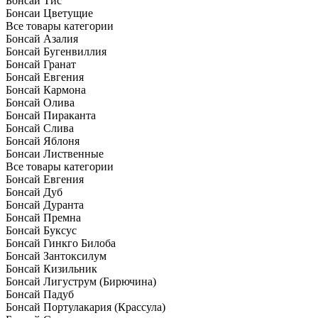
Бонсай Тис
Бонсаи Цветущие
Все товары категории
Бонсай Азалия
Бонсай Бугенвиллия
Бонсай Гранат
Бонсай Евгения
Бонсай Кармона
Бонсай Олива
Бонсай Пираканта
Бонсай Слива
Бонсай Яблоня
Бонсаи Лиственные
Все товары категории
Бонсай Евгения
Бонсай Дуб
Бонсай Дуранта
Бонсай Премна
Бонсай Буксус
Бонсай Гинкго Билоба
Бонсай Зантоксилум
Бонсай Кизильник
Бонсай Лигуструм (Бирючина)
Бонсай Падуб
Бонсай Портулакария (Крассула)