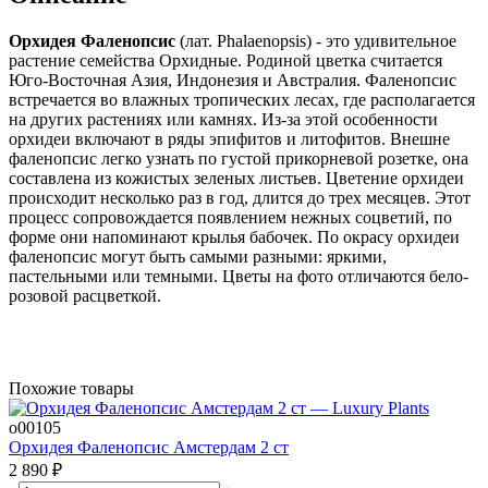
Орхидея Фаленопсис
(лат. Phalaenopsis) - это удивительное
растение семейства Орхидные. Родиной цветка считается
Юго-Восточная Азия, Индонезия и Австралия. Фаленопсис
встречается во влажных тропических лесах, где располагается
на других растениях или камнях. Из-за этой особенности
орхидеи включают в ряды эпифитов и литофитов. Внешне
фаленопсис легко узнать по густой прикорневой розетке, она
составлена из кожистых зеленых листьев. Цветение орхидеи
происходит несколько раз в год, длится до трех месяцев. Этот
процесс сопровождается появлением нежных соцветий, по
форме они напоминают крылья бабочек. По окрасу орхидеи
фаленопсис могут быть самыми разными: яркими,
пастельными или темными. Цветы на фото отличаются бело-
розовой расцветкой.
Похожие товары
о00105
Орхидея Фаленопсис Амстердам 2 ст
2 890
₽