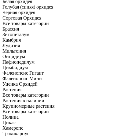
Белая орхидея
Голубая (синяя) орхидея
Чёрная орхидея
Сортовая Орхидея
Все товары категории
Брассия
Зигопеталум
Камбрия
Лудизия
Мильтония
Онцидиум
Пафиопедилум
Цимбидиум
Фаленопсис Гигант
Фаленопсис Мини
Уценка Орхидей
Растения
Все товары категории
Растения в наличии
Крупномерные растения
Все товары категории
Нолина
Цикас
Хамеропс
Трахикарпус