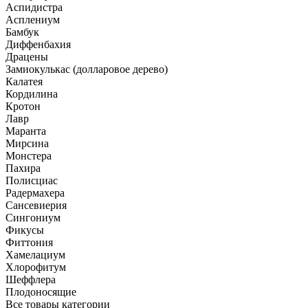
Аспидистра
Асплениум
Бамбук
Диффенбахия
Драцены
Замиокулькас (долларовое дерево)
Калатея
Кордилина
Кротон
Лавр
Маранта
Мирсина
Монстера
Пахира
Полисциас
Радермахера
Сансевиерия
Сингониум
Фикусы
Фиттония
Хамелациум
Хлорофитум
Шеффлера
Плодоносящие
Все товары категории