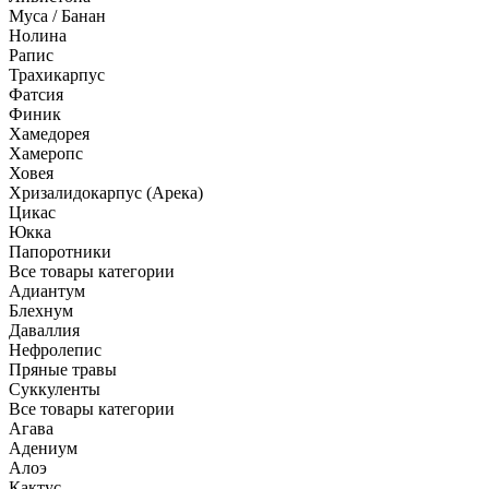
Муса / Банан
Нолина
Рапис
Трахикарпус
Фатсия
Финик
Хамедорея
Хамеропс
Ховея
Хризалидокарпус (Арека)
Цикас
Юкка
Папоротники
Все товары категории
Адиантум
Блехнум
Даваллия
Нефролепис
Пряные травы
Суккуленты
Все товары категории
Агава
Адениум
Алоэ
Кактус