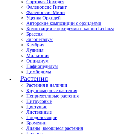
Сортовая Орхидея
Фаленопсис Гигант
Фаленопсис Мини
Уценка Орхидей
Авторские композиции с орхидеями
Композиции с орхидеями в кашпо Lechuza
Брассия
Зигопеталум
Камбрия
Лудизия
Мильтония
Онцидиум
Пафиопедилум
Цимбидиум
Растения
Растения в наличии
Крупномерные растения
Неприхотливые растения
Цитрусовые
Цветущие
Лиственные
Плодоносящие
Бромелии
Лианы, вьющиеся растения
Пальмы