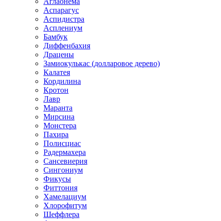
Аглаонема
Аспарагус
Аспидистра
Асплениум
Бамбук
Диффенбахия
Драцены
Замиокулькас (долларовое дерево)
Калатея
Кордилина
Кротон
Лавр
Маранта
Мирсина
Монстера
Пахира
Полисциас
Радермахера
Сансевиерия
Сингониум
Фикусы
Фиттония
Хамелациум
Хлорофитум
Шеффлера