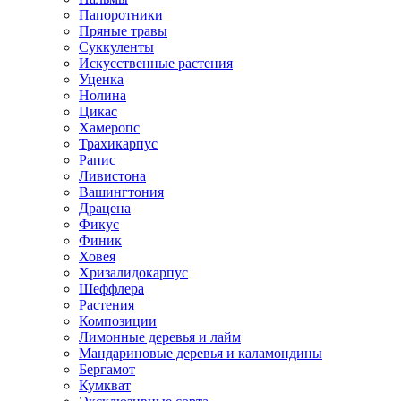
Папоротники
Пряные травы
Суккуленты
Искусственные растения
Уценка
Нолина
Цикас
Хамеропс
Трахикарпус
Рапис
Ливистона
Вашингтония
Драцена
Фикус
Финик
Ховея
Хризалидокарпус
Шеффлера
Растения
Композиции
Лимонные деревья и лайм
Мандариновые деревья и каламондины
Бергамот
Кумкват