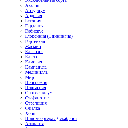
Эксклюзивные сорта
Азалия
Антуриум
Ардизия
Бегония
Гардения
Гибискус
Глоксиния (Синнингия)
Гортензия
Жасмин
Каланхоэ
Калла
Камелия
Кампанула
Мединилла
Мирт
Пеперомия
Плюмерия
Спатифиллум
Стефанотис
Стрелиция
Фиалка
Хойя
Шлюмбергера / Декабрист
Алоказия