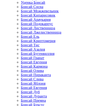
Уценка Бонсай
Бонсай Сосна
Бонсай Можжевельник
Бонсай Кипарисовик
Бонсай Араукария
Бонсай Подокарпус
Бонсай Лиственница
Бонсай Лжелиственница
Бонсай Ель
Бонсай Криптомерия
Бонсай Тис
Бонсай Азалия
Бонсай Бугенвиллия
Бонсай Гранат
Бонсай Евгения
Бонсай Кармона
Бонсай Олива
Бонсай Пираканта
Бонсай Слива
Бонсай Яблоня
Бонсай Евгения
Бонсай Дуб
Бонсай Дуранта
Бонсай Премна
Бонсай Буксус