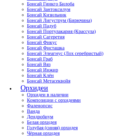
Бонсай Гинкго Билоба
Бонсай Зантоксилум
Бонсай Кизильник
Бонсай Лигуструм (Бирючина)
Бонсай Падуб
Бонсай Портулакария (Крассула)
Бонсай Сагеретия
Бонсай Фикус
Бонсай Фисташка
Бонсай Элеагнус (Лох серебристый)
Бонсай Граб
Бонсай Вяз
Бонсай Инжир
Бонсай Клён
Бонсай Метасеквойя
Орхидеи
Орхидеи в наличии
Композиции с орхидеями
Фаленопсис
Ванда
Дендробиум
Белая орхидея
Голубая (синяя) орхидея
Чёрная орхидея