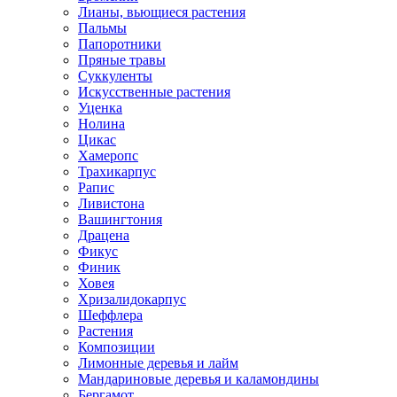
Лианы, вьющиеся растения
Пальмы
Папоротники
Пряные травы
Суккуленты
Искусственные растения
Уценка
Нолина
Цикас
Хамеропс
Трахикарпус
Рапис
Ливистона
Вашингтония
Драцена
Фикус
Финик
Ховея
Хризалидокарпус
Шеффлера
Растения
Композиции
Лимонные деревья и лайм
Мандариновые деревья и каламондины
Бергамот