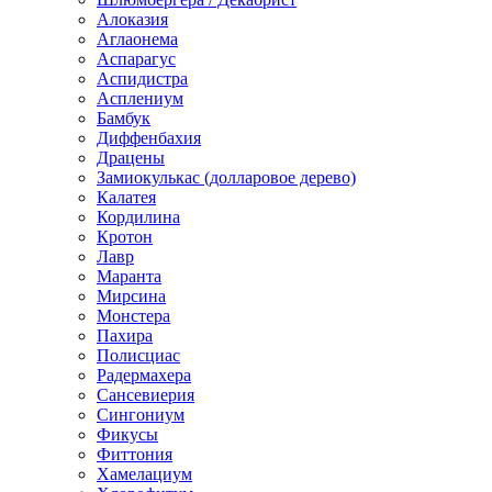
Алоказия
Аглаонема
Аспарагус
Аспидистра
Асплениум
Бамбук
Диффенбахия
Драцены
Замиокулькас (долларовое дерево)
Калатея
Кордилина
Кротон
Лавр
Маранта
Мирсина
Монстера
Пахира
Полисциас
Радермахера
Сансевиерия
Сингониум
Фикусы
Фиттония
Хамелациум