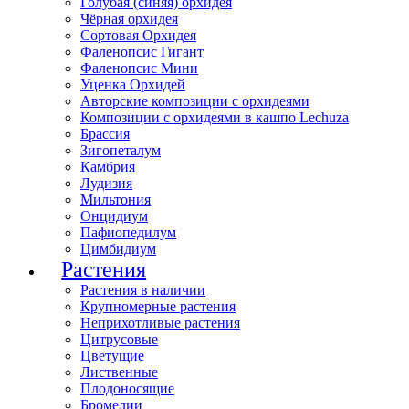
Голубая (синяя) орхидея
Чёрная орхидея
Сортовая Орхидея
Фаленопсис Гигант
Фаленопсис Мини
Уценка Орхидей
Авторские композиции с орхидеями
Композиции с орхидеями в кашпо Lechuza
Брассия
Зигопеталум
Камбрия
Лудизия
Мильтония
Онцидиум
Пафиопедилум
Цимбидиум
Растения
Растения в наличии
Крупномерные растения
Неприхотливые растения
Цитрусовые
Цветущие
Лиственные
Плодоносящие
Бромелии