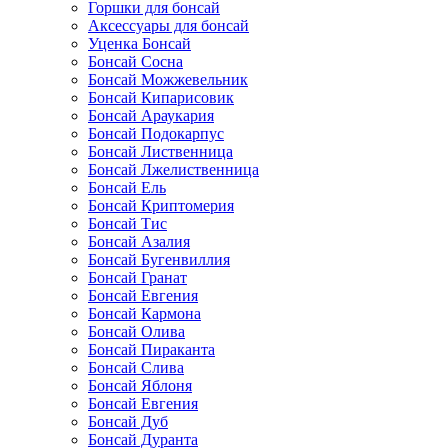
Горшки для бонсай
Аксессуары для бонсай
Уценка Бонсай
Бонсай Сосна
Бонсай Можжевельник
Бонсай Кипарисовик
Бонсай Араукария
Бонсай Подокарпус
Бонсай Лиственница
Бонсай Лжелиственница
Бонсай Ель
Бонсай Криптомерия
Бонсай Тис
Бонсай Азалия
Бонсай Бугенвиллия
Бонсай Гранат
Бонсай Евгения
Бонсай Кармона
Бонсай Олива
Бонсай Пираканта
Бонсай Слива
Бонсай Яблоня
Бонсай Евгения
Бонсай Дуб
Бонсай Дуранта