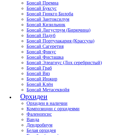
Бонсай Премна
Бонсай Буксус
Бонсай Гинкго Билоба
Бонсай Зантоксилум
Бонсай Кизильник
Бонсай Лигуструм (Бирючина)
Бонсай Падуб
Бонсай Портулакария (Крассула)
Бонсай Сагеретия
Бонсай Фикус
Бонсай Фисташка
Бонсай Элеагнус (Лох серебристый)
Бонсай Граб
Бонсай Вяз
Бонсай Инжир
Бонсай Клён
Бонсай Метасеквойя
Орхидеи
Орхидеи в наличии
Композиции с орхидеями
Фаленопсис
Ванда
Дендробиум
Белая орхидея