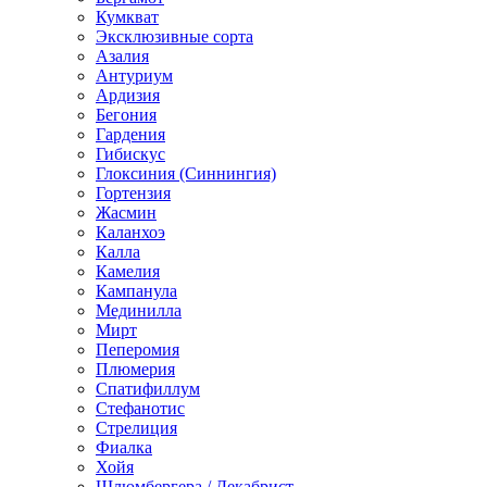
Кумкват
Эксклюзивные сорта
Азалия
Антуриум
Ардизия
Бегония
Гардения
Гибискус
Глоксиния (Синнингия)
Гортензия
Жасмин
Каланхоэ
Калла
Камелия
Кампанула
Мединилла
Мирт
Пеперомия
Плюмерия
Спатифиллум
Стефанотис
Стрелиция
Фиалка
Хойя
Шлюмбергера / Декабрист