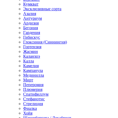
Кумкват
Эксклюзивные сорта
Азалия
Антуриум
Ардизия
Бегония
Гардения
Гибискус
Глоксиния (Синнингия)
Гортензия
Жасмин
Каланхоэ
Калла
Камелия
Кампанула
Мединилла
Мирт
Пеперомия
Плюмерия
Спатифиллум
Стефанотис
Стрелиция
Фиалка
Хойя
Шлюмбергера / Декабрист