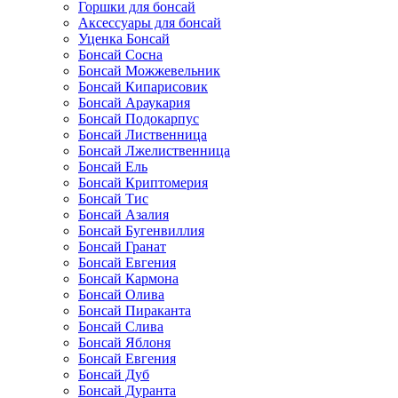
Горшки для бонсай
Аксессуары для бонсай
Уценка Бонсай
Бонсай Сосна
Бонсай Можжевельник
Бонсай Кипарисовик
Бонсай Араукария
Бонсай Подокарпус
Бонсай Лиственница
Бонсай Лжелиственница
Бонсай Ель
Бонсай Криптомерия
Бонсай Тис
Бонсай Азалия
Бонсай Бугенвиллия
Бонсай Гранат
Бонсай Евгения
Бонсай Кармона
Бонсай Олива
Бонсай Пираканта
Бонсай Слива
Бонсай Яблоня
Бонсай Евгения
Бонсай Дуб
Бонсай Дуранта