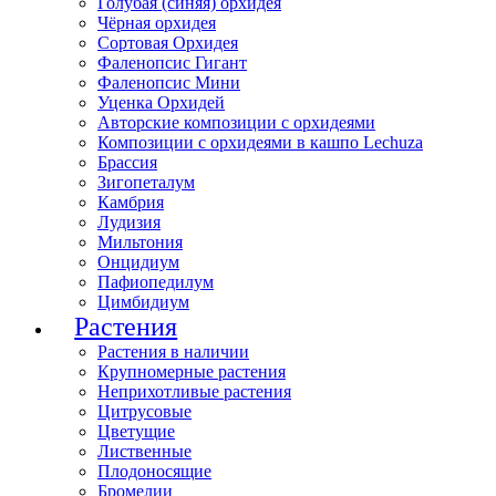
Голубая (синяя) орхидея
Чёрная орхидея
Сортовая Орхидея
Фаленопсис Гигант
Фаленопсис Мини
Уценка Орхидей
Авторские композиции с орхидеями
Композиции с орхидеями в кашпо Lechuza
Брассия
Зигопеталум
Камбрия
Лудизия
Мильтония
Онцидиум
Пафиопедилум
Цимбидиум
Растения
Растения в наличии
Крупномерные растения
Неприхотливые растения
Цитрусовые
Цветущие
Лиственные
Плодоносящие
Бромелии