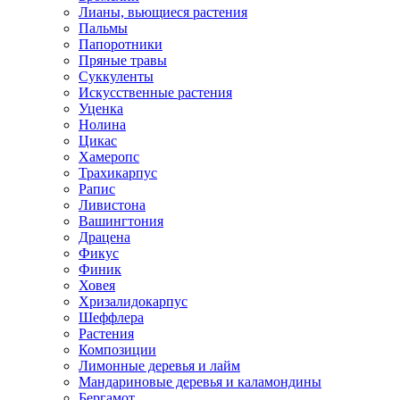
Лианы, вьющиеся растения
Пальмы
Папоротники
Пряные травы
Суккуленты
Искусственные растения
Уценка
Нолина
Цикас
Хамеропс
Трахикарпус
Рапис
Ливистона
Вашингтония
Драцена
Фикус
Финик
Ховея
Хризалидокарпус
Шеффлера
Растения
Композиции
Лимонные деревья и лайм
Мандариновые деревья и каламондины
Бергамот