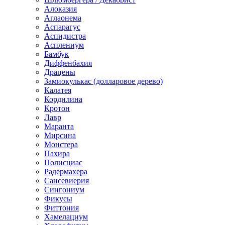
Алоказия
Аглаонема
Аспарагус
Аспидистра
Асплениум
Бамбук
Диффенбахия
Драцены
Замиокулькас (долларовое дерево)
Калатея
Кордилина
Кротон
Лавр
Маранта
Мирсина
Монстера
Пахира
Полисциас
Радермахера
Сансевиерия
Сингониум
Фикусы
Фиттония
Хамелациум