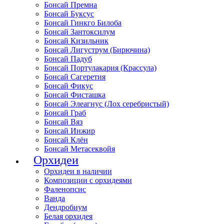
Бонсай Премна
Бонсай Буксус
Бонсай Гинкго Билоба
Бонсай Зантоксилум
Бонсай Кизильник
Бонсай Лигуструм (Бирючина)
Бонсай Падуб
Бонсай Портулакария (Крассула)
Бонсай Сагеретия
Бонсай Фикус
Бонсай Фисташка
Бонсай Элеагнус (Лох серебристый)
Бонсай Граб
Бонсай Вяз
Бонсай Инжир
Бонсай Клён
Бонсай Метасеквойя
Орхидеи
Орхидеи в наличии
Композиции с орхидеями
Фаленопсис
Ванда
Дендробиум
Белая орхидея