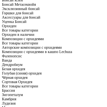
Бонсай Клён
Бонсай Метасеквойя
Эксклюзивный бонсай
Горшки для бонсай
Аксессуары для бонсай
Уценка Бонсай
Орхидеи
Все товары категории
Орхидеи в наличии
Композиции с орхидеями
Все товары категории
Авторские композиции с орхидеями
Композиции с орхидеями в кашпо Lechuza
Фаленопсис
Ванда
Дендробиум
Белая орхидея
Голубая (синяя) орхидея
Чёрная орхидея
Сортовая Орхидея
Все товары категории
Брассия
Зигопеталум
Камбрия
Лудизия