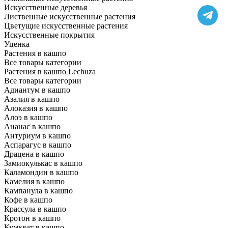
Искусственные деревья
Лиственные искусственные растения
Цветущие искусственные растения
Искусственные покрытия
Уценка
Растения в кашпо
Все товары категории
Растения в кашпо Lechuza
Все товары категории
Адиантум в кашпо
Азалия в кашпо
Алоказия в кашпо
Алоэ в кашпо
Ананас в кашпо
Антуриум в кашпо
Аспарагус в кашпо
Драцена в кашпо
Замиокулькас в кашпо
Каламондин в кашпо
Камелия в кашпо
Кампанула в кашпо
Кофе в кашпо
Крассула в кашпо
Кротон в кашпо
Кумкват в кашпо