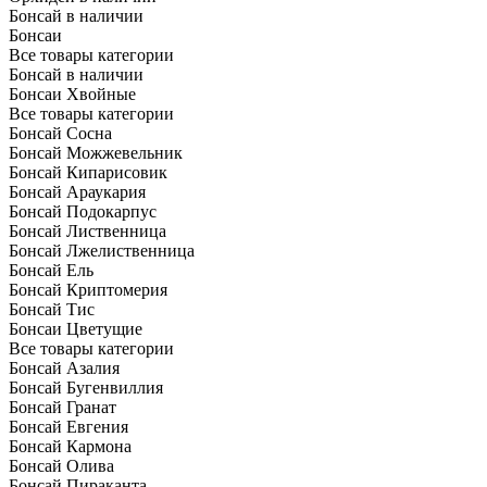
Бонсай в наличии
Бонсаи
Все товары категории
Бонсай в наличии
Бонсаи Хвойные
Все товары категории
Бонсай Сосна
Бонсай Можжевельник
Бонсай Кипарисовик
Бонсай Араукария
Бонсай Подокарпус
Бонсай Лиственница
Бонсай Лжелиственница
Бонсай Ель
Бонсай Криптомерия
Бонсай Тис
Бонсаи Цветущие
Все товары категории
Бонсай Азалия
Бонсай Бугенвиллия
Бонсай Гранат
Бонсай Евгения
Бонсай Кармона
Бонсай Олива
Бонсай Пираканта