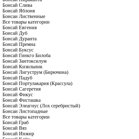
Бонсай Слива
Бонсай Яблоня
Бонсаи Лиственные
Все товары категории
Бонсай Евгения
Бонсай Дуб
Бонсай Дуранта
Бонсай Премна
Бонсай Буксус
Бонсай Гинкго Билоба
Бонсай Зантоксилум
Бонсай Кизильник
Бонсай Лигуструм (Бирючина)
Бонсай Падуб
Бонсай Портулакария (Крассула)
Бонсай Сагеретия
Бонсай Фикус
Бонсай Фисташка
Бонсай Элеагнус (Лох серебристый)
Бонсаи Листопадные
Все товары категории
Бонсай Граб
Бонсай Вяз
Бонсай Инжир