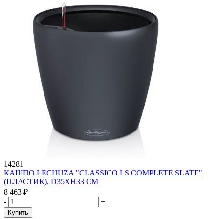
14281
КАШПО LECHUZA "CLASSICO LS COMPLETE SLATE"
(ПЛАСТИК), D35XH33 СМ
8 463
₽
-
+
Купить