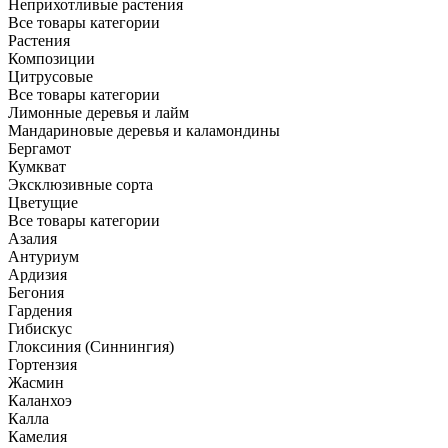
Неприхотливые растения
Все товары категории
Растения
Композиции
Цитрусовые
Все товары категории
Лимонные деревья и лайм
Мандариновые деревья и каламондины
Бергамот
Кумкват
Эксклюзивные сорта
Цветущие
Все товары категории
Азалия
Антуриум
Ардизия
Бегония
Гардения
Гибискус
Глоксиния (Синнингия)
Гортензия
Жасмин
Каланхоэ
Калла
Камелия