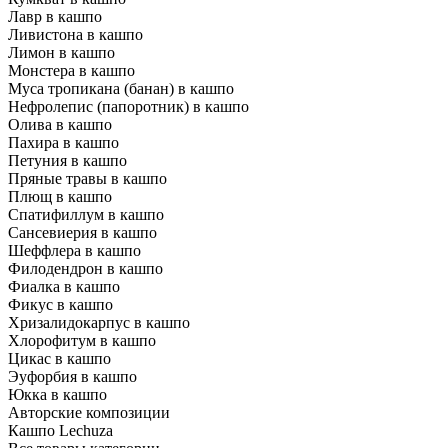
Лавр в кашпо
Ливистона в кашпо
Лимон в кашпо
Монстера в кашпо
Муса тропикана (банан) в кашпо
Нефролепис (папоротник) в кашпо
Олива в кашпо
Пахира в кашпо
Петуния в кашпо
Пряные травы в кашпо
Плющ в кашпо
Спатифиллум в кашпо
Сансевиерия в кашпо
Шеффлера в кашпо
Филодендрон в кашпо
Фиалка в кашпо
Фикус в кашпо
Хризалидокарпус в кашпо
Хлорофитум в кашпо
Цикас в кашпо
Эуфорбия в кашпо
Юкка в кашпо
Авторские композиции
Кашпо Lechuza