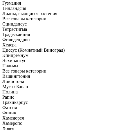
Гузмания
Тилландсия
Лианы, вьющиеся растения
Все товары категории
Сциндапсус
Тетрастигма
Традесканция
Филодендрон
Хедера
Циссус (Комнатный Виноград)
Эпипремнум
Эсхинантус
Пальмы
Все товары категории
Вашингтония
Ливистона
Муса / Банан
Нолина
Рапис
Трахикарпус
Фатсия
Финик
Хамедорея
Хамеропс
Ховея