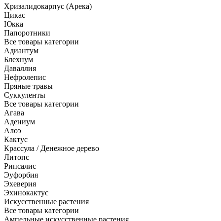
Хризалидокарпус (Арека)
Цикас
Юкка
Папоротники
Все товары категории
Адиантум
Блехнум
Даваллия
Нефролепис
Пряные травы
Суккуленты
Все товары категории
Агава
Адениум
Алоэ
Кактус
Крассула / Денежное дерево
Литопс
Рипсалис
Эуфорбия
Эхеверия
Эхинокактус
Искусственные растения
Все товары категории
Ампельные искусственные растения