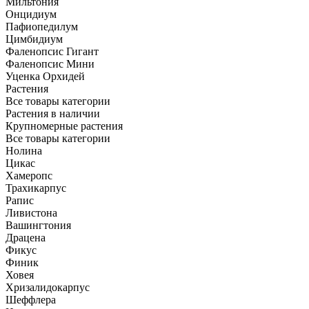
Мильтония
Онцидиум
Пафиопедилум
Цимбидиум
Фаленопсис Гигант
Фаленопсис Мини
Уценка Орхидей
Растения
Все товары категории
Растения в наличии
Крупномерные растения
Все товары категории
Нолина
Цикас
Хамеропс
Трахикарпус
Рапис
Ливистона
Вашингтония
Драцена
Фикус
Финик
Ховея
Хризалидокарпус
Шеффлера