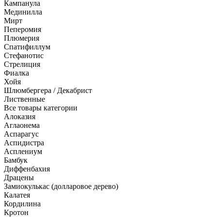
Кампанула
Мединилла
Мирт
Пеперомия
Плюмерия
Спатифиллум
Стефанотис
Стрелиция
Фиалка
Хойя
Шлюмбергера / Декабрист
Лиственные
Все товары категории
Алоказия
Аглаонема
Аспарагус
Аспидистра
Асплениум
Бамбук
Диффенбахия
Драцены
Замиокулькас (долларовое дерево)
Калатея
Кордилина
Кротон