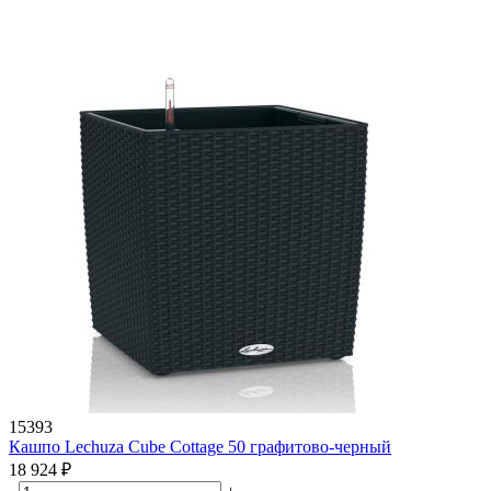
15393
Кашпо Lechuza Cube Cottage 50 графитово-черный
18 924
₽