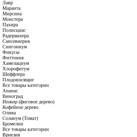
Лавр
Маранта
Мирсина
Монстера
Пахира
Полисциас
Радермахера
Сансевиерия
Сингониум
Фикусы
Фиттония
Хамелациум
Хлорофитум
Шеффлера
Плодоносящие
Все товары категории
Ананас
Виноград
Инжир (фиговое дерево)
Кофейное дерево
Олива
Соланум (Томат)
Бромелии
Все товары категории
Вриезия