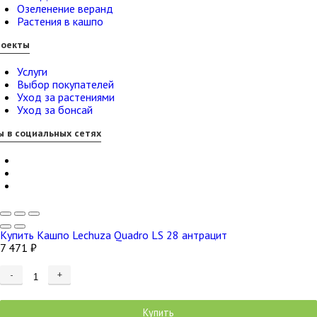
Озеленение веранд
Растения в кашпо
роекты
Услуги
Выбор покупателей
Уход за растениями
Уход за бонсай
 в социальных сетях
Купить Кашпо Lechuza Quadro LS 28 антрацит
7 471
₽
-
+
Добавляется...
Добавлен
Купить