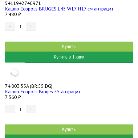
5411942740971
Кашпо Ecopots BRUGES L45 W17 H17 см антрацит
7 480
₽
-
+
Купить
Купить в 1 клик
74.003.55A (BR.55.DG)
Кашпо Ecopots Bruges 55 антрацит
7 360
₽
-
+
Купить