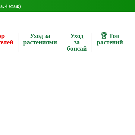
а, 4 этаж)
ор
Уход за
Уход
🏆 Топ
телей
растениями
за
растений
бонсай