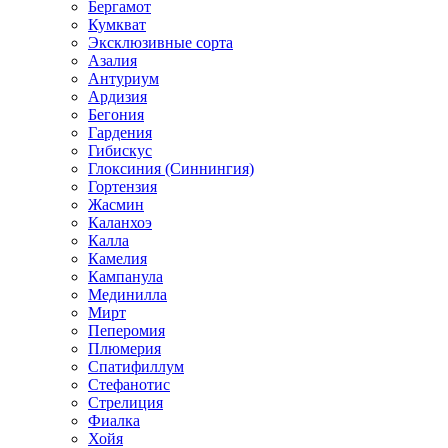
Бергамот
Кумкват
Эксклюзивные сорта
Азалия
Антуриум
Ардизия
Бегония
Гардения
Гибискус
Глоксиния (Синнингия)
Гортензия
Жасмин
Каланхоэ
Калла
Камелия
Кампанула
Мединилла
Мирт
Пеперомия
Плюмерия
Спатифиллум
Стефанотис
Стрелиция
Фиалка
Хойя