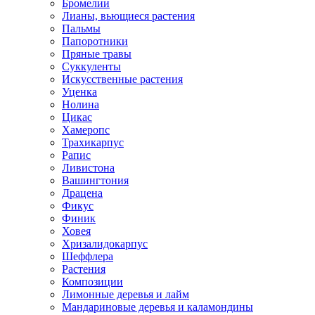
Бромелии
Лианы, вьющиеся растения
Пальмы
Папоротники
Пряные травы
Суккуленты
Искусственные растения
Уценка
Нолина
Цикас
Хамеропс
Трахикарпус
Рапис
Ливистона
Вашингтония
Драцена
Фикус
Финик
Ховея
Хризалидокарпус
Шеффлера
Растения
Композиции
Лимонные деревья и лайм
Мандариновые деревья и каламондины