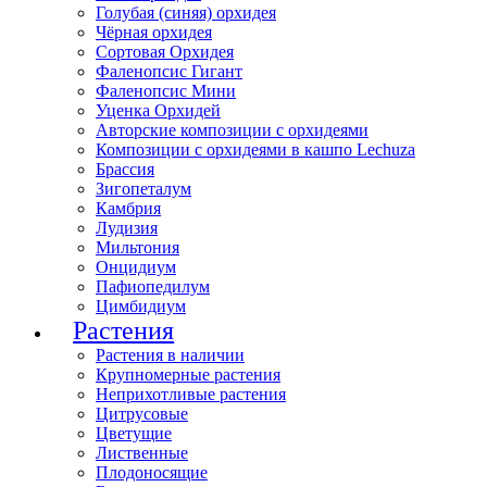
Голубая (синяя) орхидея
Чёрная орхидея
Сортовая Орхидея
Фаленопсис Гигант
Фаленопсис Мини
Уценка Орхидей
Авторские композиции с орхидеями
Композиции с орхидеями в кашпо Lechuza
Брассия
Зигопеталум
Камбрия
Лудизия
Мильтония
Онцидиум
Пафиопедилум
Цимбидиум
Растения
Растения в наличии
Крупномерные растения
Неприхотливые растения
Цитрусовые
Цветущие
Лиственные
Плодоносящие