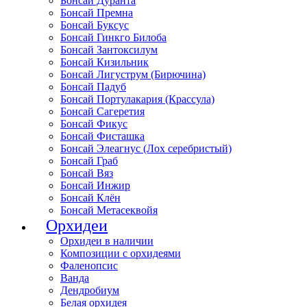
Бонсай Дуранта
Бонсай Премна
Бонсай Буксус
Бонсай Гинкго Билоба
Бонсай Зантоксилум
Бонсай Кизильник
Бонсай Лигуструм (Бирючина)
Бонсай Падуб
Бонсай Портулакария (Крассула)
Бонсай Сагеретия
Бонсай Фикус
Бонсай Фисташка
Бонсай Элеагнус (Лох серебристый)
Бонсай Граб
Бонсай Вяз
Бонсай Инжир
Бонсай Клён
Бонсай Метасеквойя
Орхидеи
Орхидеи в наличии
Композиции с орхидеями
Фаленопсис
Ванда
Дендробиум
Белая орхидея