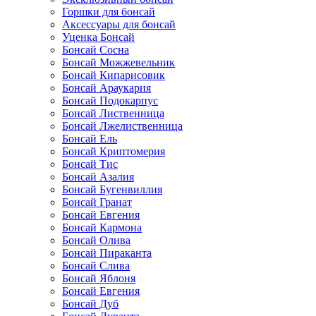
Горшки для бонсай
Аксессуары для бонсай
Уценка Бонсай
Бонсай Сосна
Бонсай Можжевельник
Бонсай Кипарисовик
Бонсай Араукария
Бонсай Подокарпус
Бонсай Лиственница
Бонсай Лжелиственница
Бонсай Ель
Бонсай Криптомерия
Бонсай Тис
Бонсай Азалия
Бонсай Бугенвиллия
Бонсай Гранат
Бонсай Евгения
Бонсай Кармона
Бонсай Олива
Бонсай Пираканта
Бонсай Слива
Бонсай Яблоня
Бонсай Евгения
Бонсай Дуб