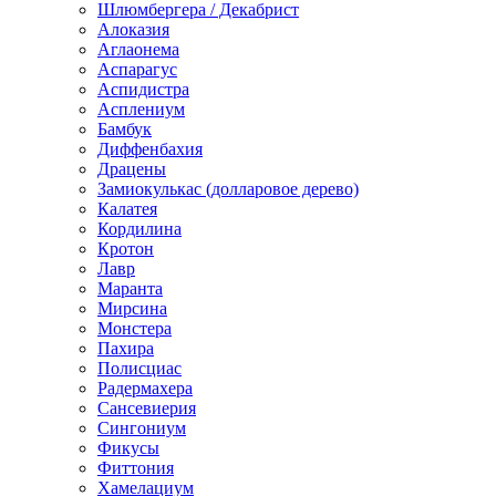
Шлюмбергера / Декабрист
Алоказия
Аглаонема
Аспарагус
Аспидистра
Асплениум
Бамбук
Диффенбахия
Драцены
Замиокулькас (долларовое дерево)
Калатея
Кордилина
Кротон
Лавр
Маранта
Мирсина
Монстера
Пахира
Полисциас
Радермахера
Сансевиерия
Сингониум
Фикусы
Фиттония
Хамелациум