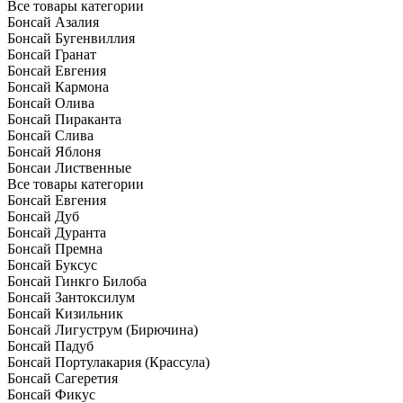
Все товары категории
Бонсай Азалия
Бонсай Бугенвиллия
Бонсай Гранат
Бонсай Евгения
Бонсай Кармона
Бонсай Олива
Бонсай Пираканта
Бонсай Слива
Бонсай Яблоня
Бонсаи Лиственные
Все товары категории
Бонсай Евгения
Бонсай Дуб
Бонсай Дуранта
Бонсай Премна
Бонсай Буксус
Бонсай Гинкго Билоба
Бонсай Зантоксилум
Бонсай Кизильник
Бонсай Лигуструм (Бирючина)
Бонсай Падуб
Бонсай Портулакария (Крассула)
Бонсай Сагеретия
Бонсай Фикус