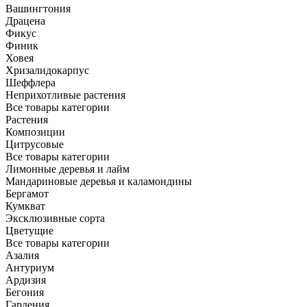
Вашингтония
Драцена
Фикус
Финик
Ховея
Хризалидокарпус
Шеффлера
Неприхотливые растения
Все товары категории
Растения
Композиции
Цитрусовые
Все товары категории
Лимонные деревья и лайм
Мандариновые деревья и каламондины
Бергамот
Кумкват
Эксклюзивные сорта
Цветущие
Все товары категории
Азалия
Антуриум
Ардизия
Бегония
Гардения