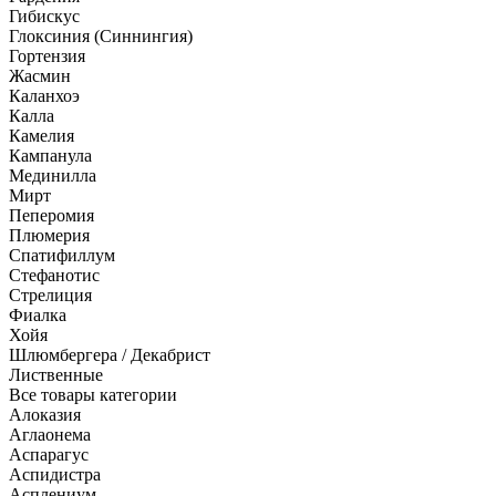
Гибискус
Глоксиния (Синнингия)
Гортензия
Жасмин
Каланхоэ
Калла
Камелия
Кампанула
Мединилла
Мирт
Пеперомия
Плюмерия
Спатифиллум
Стефанотис
Стрелиция
Фиалка
Хойя
Шлюмбергера / Декабрист
Лиственные
Все товары категории
Алоказия
Аглаонема
Аспарагус
Аспидистра
Асплениум