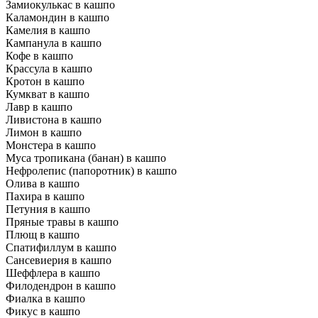
Замиокулькас в кашпо
Каламондин в кашпо
Камелия в кашпо
Кампанула в кашпо
Кофе в кашпо
Крассула в кашпо
Кротон в кашпо
Кумкват в кашпо
Лавр в кашпо
Ливистона в кашпо
Лимон в кашпо
Монстера в кашпо
Муса тропикана (банан) в кашпо
Нефролепис (папоротник) в кашпо
Олива в кашпо
Пахира в кашпо
Петуния в кашпо
Пряные травы в кашпо
Плющ в кашпо
Спатифиллум в кашпо
Сансевиерия в кашпо
Шеффлера в кашпо
Филодендрон в кашпо
Фиалка в кашпо
Фикус в кашпо