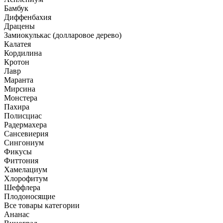
Бамбук
Диффенбахия
Драцены
Замиокулькас (долларовое дерево)
Калатея
Кордилина
Кротон
Лавр
Маранта
Мирсина
Монстера
Пахира
Полисциас
Радермахера
Сансевиерия
Сингониум
Фикусы
Фиттония
Хамелациум
Хлорофитум
Шеффлера
Плодоносящие
Все товары категории
Ананас