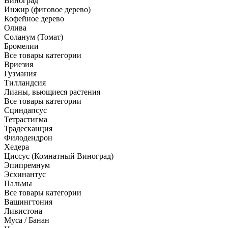
Виноград
Инжир (фиговое дерево)
Кофейное дерево
Олива
Соланум (Томат)
Бромелии
Все товары категории
Вриезия
Гузмания
Тилландсия
Лианы, вьющиеся растения
Все товары категории
Сциндапсус
Тетрастигма
Традесканция
Филодендрон
Хедера
Циссус (Комнатный Виноград)
Эпипремнум
Эсхинантус
Пальмы
Все товары категории
Вашингтония
Ливистона
Муса / Банан