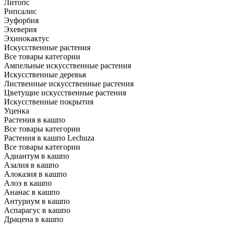
Литопс
Рипсалис
Эуфорбия
Эхеверия
Эхинокактус
Искусственные растения
Все товары категории
Ампельные искусственные растения
Искусственные деревья
Лиственные искусственные растения
Цветущие искусственные растения
Искусственные покрытия
Уценка
Растения в кашпо
Все товары категории
Растения в кашпо Lechuza
Все товары категории
Адиантум в кашпо
Азалия в кашпо
Алоказия в кашпо
Алоэ в кашпо
Ананас в кашпо
Антуриум в кашпо
Аспарагус в кашпо
Драцена в кашпо