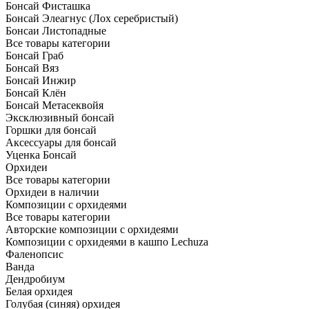
Бонсай Фисташка
Бонсай Элеагнус (Лох серебристый)
Бонсаи Листопадные
Все товары категории
Бонсай Граб
Бонсай Вяз
Бонсай Инжир
Бонсай Клён
Бонсай Метасеквойя
Эксклюзивный бонсай
Горшки для бонсай
Аксессуары для бонсай
Уценка Бонсай
Орхидеи
Все товары категории
Орхидеи в наличии
Композиции с орхидеями
Все товары категории
Авторские композиции с орхидеями
Композиции с орхидеями в кашпо Lechuza
Фаленопсис
Ванда
Дендробиум
Белая орхидея
Голубая (синяя) орхидея