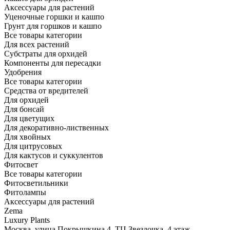
Аксессуары для растений
Уценочные горшки и кашпо
Грунт для горшков и кашпо
Все товары категории
Для всех растений
Субстраты для орхидей
Компоненты для пересадки
Удобрения
Все товары категории
Средства от вредителей
Для орхидей
Для бонсай
Для цветущих
Для декоративно-лиственных
Для хвойных
Для цитрусовых
Для кактусов и суккулентов
Фитосвет
Все товары категории
Фитосветильники
Фитолампы
Аксессуары для растений
Zema
Luxury Plants
Москва, улица Покрышкина 4, ТЦ Звездочка, 4 этаж