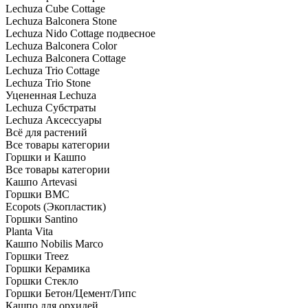
Lechuza Cube Cottage
Lechuza Balconera Stone
Lechuza Nido Cottage подвесное
Lechuza Balconera Color
Lechuza Balconera Cottage
Lechuza Trio Cottage
Lechuza Trio Stone
Уцененная Lechuza
Lechuza Субстраты
Lechuza Аксессуары
Всё для растений
Все товары категории
Горшки и Кашпо
Все товары категории
Кашпо Artevasi
Горшки BMC
Ecopots (Экопластик)
Горшки Santino
Planta Vita
Кашпо Nobilis Marco
Горшки Treez
Горшки Керамика
Горшки Стекло
Горшки Бетон/Цемент/Гипс
Кашпо для орхидей