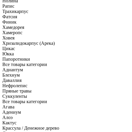
Нолина
Рапис
Трахикарпус
Фатсия
Финик
Хамедорея
Хамеропс
Ховея
Хризалидокарпус (Арека)
Цикас
Юкка
Папоротники
Все товары категории
Адиантум
Блехнум
Даваллия
Нефролепис
Пряные травы
Суккуленты
Все товары категории
Агава
Адениум
Алоэ
Кактус
Крассула / Денежное дерево