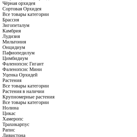
Чёрная орхидея
Сортовая Орхидея
Все товары категории
Брассия
Зигопеталум
Камбрия
Лудизия
Мильтония
Онцидиум
Пафиопедилум
Цимбидиум
Фаленопсис Гигант
Фаленопсис Мини
Уценка Орхидей
Растения
Все товары категории
Растения в наличии
Крупномерные растения
Все товары категории
Нолина
Цикас
Хамеропс
Трахикарпус
Рапис
Ливистона