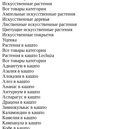
Искусственные растения
Все товары категории
Ампельные искусственные растения
Искусственные деревья
Лиственные искусственные растения
Цветущие искусственные растения
Искусственные покрытия
Уценка
Растения в кашпо
Все товары категории
Растения в кашпо Lechuza
Все товары категории
Адиантум в кашпо
Азалия в кашпо
Алоказия в кашпо
Алоэ в кашпо
Ананас в кашпо
Антуриум в кашпо
Аспарагус в кашпо
Драцена в кашпо
Замиокулькас в кашпо
Каламондин в кашпо
Камелия в кашпо
Кампанула в кашпо
Кофе в кашпо