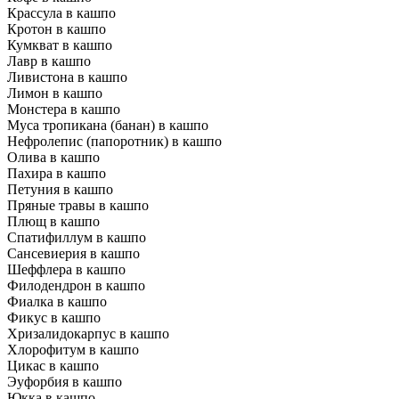
Крассула в кашпо
Кротон в кашпо
Кумкват в кашпо
Лавр в кашпо
Ливистона в кашпо
Лимон в кашпо
Монстера в кашпо
Муса тропикана (банан) в кашпо
Нефролепис (папоротник) в кашпо
Олива в кашпо
Пахира в кашпо
Петуния в кашпо
Пряные травы в кашпо
Плющ в кашпо
Спатифиллум в кашпо
Сансевиерия в кашпо
Шеффлера в кашпо
Филодендрон в кашпо
Фиалка в кашпо
Фикус в кашпо
Хризалидокарпус в кашпо
Хлорофитум в кашпо
Цикас в кашпо
Эуфорбия в кашпо
Юкка в кашпо