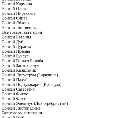
Бонсай Кармона
Бонсай Олива
Бонсай Пираканта
Бонсай Слива
Бонсай Яблоня
Бонсаи Лиственные
Все товары категории
Бонсай Евгения
Бонсай Дуб
Бонсай Дуранта
Бонсай Премна
Бонсай Буксус
Бонсай Гинкго Билоба
Бонсай Зантоксилум
Бонсай Кизильник
Бонсай Лигуструм (Бирючина)
Бонсай Падуб
Бонсай Портулакария (Крассула)
Бонсай Сагеретия
Бонсай Фикус
Бонсай Фисташка
Бонсай Элеагнус (Лох серебристый)
Бонсаи Листопадные
Все товары категории
Бонсай Граб