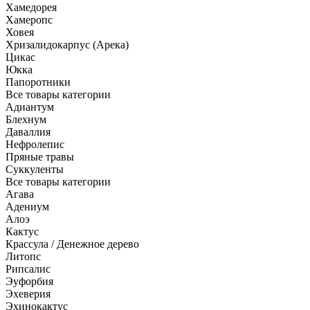
Хамедорея
Хамеропс
Ховея
Хризалидокарпус (Арека)
Цикас
Юкка
Папоротники
Все товары категории
Адиантум
Блехнум
Даваллия
Нефролепис
Пряные травы
Суккуленты
Все товары категории
Агава
Адениум
Алоэ
Кактус
Крассула / Денежное дерево
Литопс
Рипсалис
Эуфорбия
Эхеверия
Эхинокактус