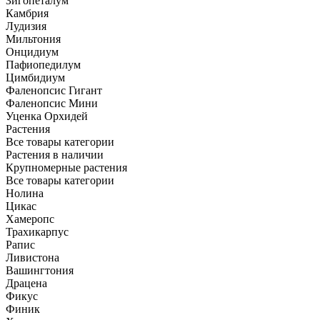
Зигопеталум
Камбрия
Лудизия
Мильтония
Онцидиум
Пафиопедилум
Цимбидиум
Фаленопсис Гигант
Фаленопсис Мини
Уценка Орхидей
Растения
Все товары категории
Растения в наличии
Крупномерные растения
Все товары категории
Нолина
Цикас
Хамеропс
Трахикарпус
Рапис
Ливистона
Вашингтония
Драцена
Фикус
Финик