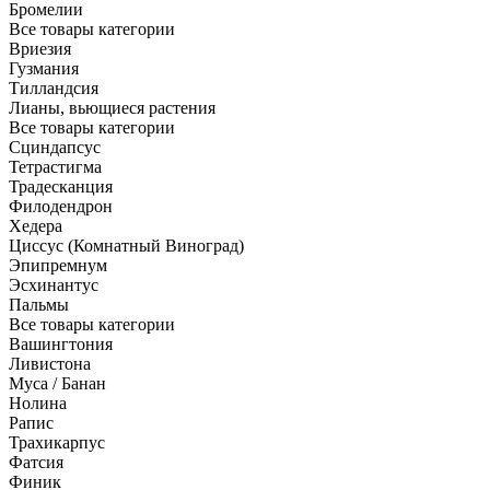
Бромелии
Все товары категории
Вриезия
Гузмания
Тилландсия
Лианы, вьющиеся растения
Все товары категории
Сциндапсус
Тетрастигма
Традесканция
Филодендрон
Хедера
Циссус (Комнатный Виноград)
Эпипремнум
Эсхинантус
Пальмы
Все товары категории
Вашингтония
Ливистона
Муса / Банан
Нолина
Рапис
Трахикарпус
Фатсия
Финик