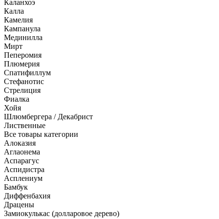
Каланхоэ
Калла
Камелия
Кампанула
Мединилла
Мирт
Пеперомия
Плюмерия
Спатифиллум
Стефанотис
Стрелиция
Фиалка
Хойя
Шлюмбергера / Декабрист
Лиственные
Все товары категории
Алоказия
Аглаонема
Аспарагус
Аспидистра
Асплениум
Бамбук
Диффенбахия
Драцены
Замиокулькас (долларовое дерево)