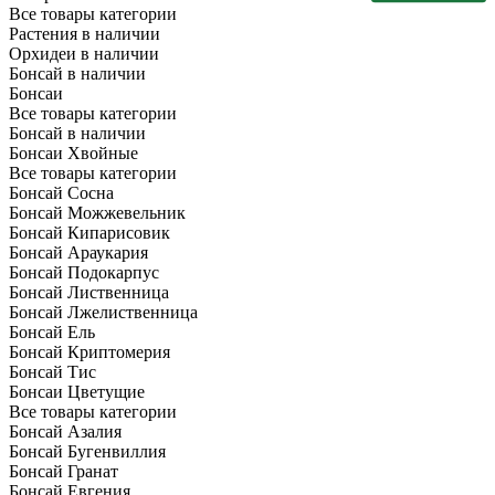
Все товары категории
Растения в наличии
Орхидеи в наличии
Бонсай в наличии
Бонсаи
Все товары категории
Бонсай в наличии
Бонсаи Хвойные
Все товары категории
Бонсай Сосна
Бонсай Можжевельник
Бонсай Кипарисовик
Бонсай Араукария
Бонсай Подокарпус
Бонсай Лиственница
Бонсай Лжелиственница
Бонсай Ель
Бонсай Криптомерия
Бонсай Тис
Бонсаи Цветущие
Все товары категории
Бонсай Азалия
Бонсай Бугенвиллия
Бонсай Гранат
Бонсай Евгения