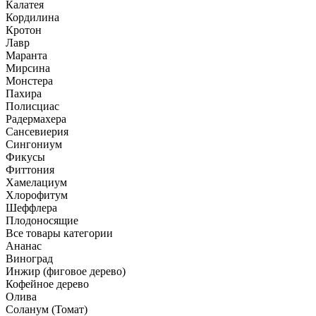
Калатея
Кордилина
Кротон
Лавр
Маранта
Мирсина
Монстера
Пахира
Полисциас
Радермахера
Сансевиерия
Сингониум
Фикусы
Фиттония
Хамелациум
Хлорофитум
Шеффлера
Плодоносящие
Все товары категории
Ананас
Виноград
Инжир (фиговое дерево)
Кофейное дерево
Олива
Соланум (Томат)