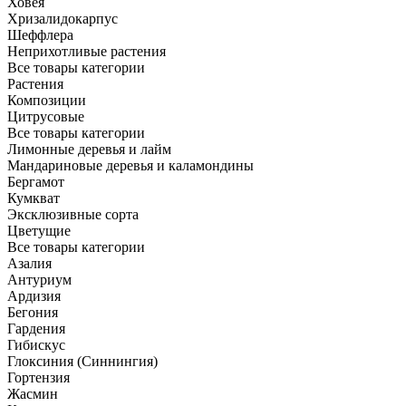
Ховея
Хризалидокарпус
Шеффлера
Неприхотливые растения
Все товары категории
Растения
Композиции
Цитрусовые
Все товары категории
Лимонные деревья и лайм
Мандариновые деревья и каламондины
Бергамот
Кумкват
Эксклюзивные сорта
Цветущие
Все товары категории
Азалия
Антуриум
Ардизия
Бегония
Гардения
Гибискус
Глоксиния (Синнингия)
Гортензия
Жасмин