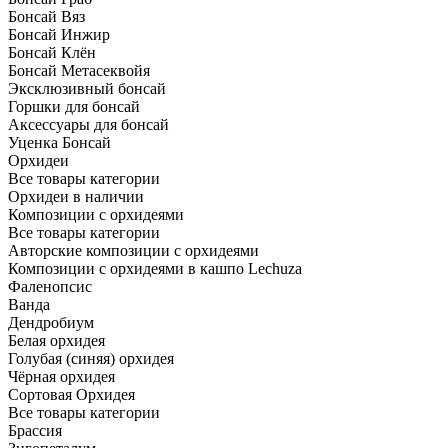
Бонсай Вяз
Бонсай Инжир
Бонсай Клён
Бонсай Метасеквойя
Эксклюзивный бонсай
Горшки для бонсай
Аксессуары для бонсай
Уценка Бонсай
Орхидеи
Все товары категории
Орхидеи в наличии
Композиции с орхидеями
Все товары категории
Авторские композиции с орхидеями
Композиции с орхидеями в кашпо Lechuza
Фаленопсис
Ванда
Дендробиум
Белая орхидея
Голубая (синяя) орхидея
Чёрная орхидея
Сортовая Орхидея
Все товары категории
Брассия