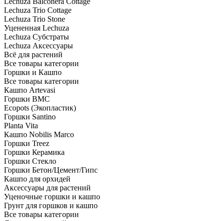
Lechuza Balconera Cottage
Lechuza Trio Cottage
Lechuza Trio Stone
Уцененная Lechuza
Lechuza Субстраты
Lechuza Аксессуары
Всё для растений
Все товары категории
Горшки и Кашпо
Все товары категории
Кашпо Artevasi
Горшки BMC
Ecopots (Экопластик)
Горшки Santino
Planta Vita
Кашпо Nobilis Marco
Горшки Treez
Горшки Керамика
Горшки Стекло
Горшки Бетон/Цемент/Гипс
Кашпо для орхидей
Аксессуары для растений
Уценочные горшки и кашпо
Грунт для горшков и кашпо
Все товары категории