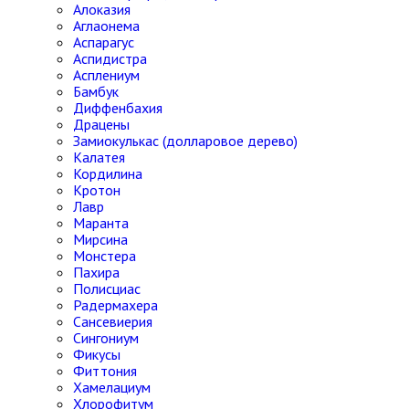
Алоказия
Аглаонема
Аспарагус
Аспидистра
Асплениум
Бамбук
Диффенбахия
Драцены
Замиокулькас (долларовое дерево)
Калатея
Кордилина
Кротон
Лавр
Маранта
Мирсина
Монстера
Пахира
Полисциас
Радермахера
Сансевиерия
Сингониум
Фикусы
Фиттония
Хамелациум
Хлорофитум