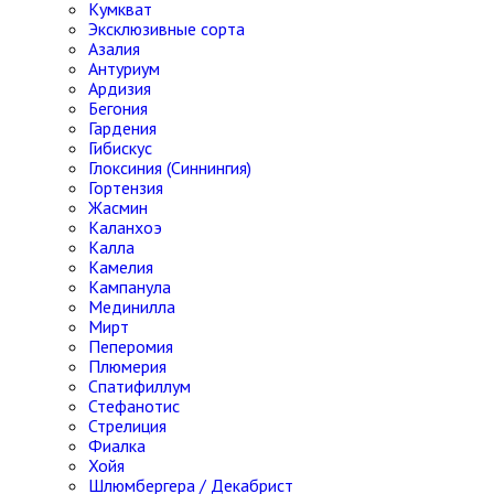
Кумкват
Эксклюзивные сорта
Азалия
Антуриум
Ардизия
Бегония
Гардения
Гибискус
Глоксиния (Синнингия)
Гортензия
Жасмин
Каланхоэ
Калла
Камелия
Кампанула
Мединилла
Мирт
Пеперомия
Плюмерия
Спатифиллум
Стефанотис
Стрелиция
Фиалка
Хойя
Шлюмбергера / Декабрист