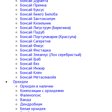
Бонсай Дуранта
Бонсай Премна
Бонсай Буксус
Бонсай Гинкго Билоба
Бонсай Зантоксилум
Бонсай Кизильник
Бонсай Лигуструм (Бирючина)
Бонсай Падуб
Бонсай Портулакария (Крассула)
Бонсай Сагеретия
Бонсай Фикус
Бонсай Фисташка
Бонсай Элеагнус (Лох серебристый)
Бонсай Граб
Бонсай Вяз
Бонсай Инжир
Бонсай Клён
Бонсай Метасеквойя
Орхидеи
Орхидеи в наличии
Композиции с орхидеями
Фаленопсис
Ванда
Дендробиум
Белая орхидея