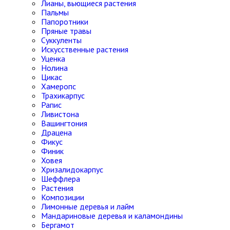
Лианы, вьющиеся растения
Пальмы
Папоротники
Пряные травы
Суккуленты
Искусственные растения
Уценка
Нолина
Цикас
Хамеропс
Трахикарпус
Рапис
Ливистона
Вашингтония
Драцена
Фикус
Финик
Ховея
Хризалидокарпус
Шеффлера
Растения
Композиции
Лимонные деревья и лайм
Мандариновые деревья и каламондины
Бергамот