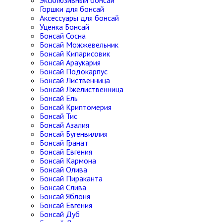
Эксклюзивный бонсай
Горшки для бонсай
Аксессуары для бонсай
Уценка Бонсай
Бонсай Сосна
Бонсай Можжевельник
Бонсай Кипарисовик
Бонсай Араукария
Бонсай Подокарпус
Бонсай Лиственница
Бонсай Лжелиственница
Бонсай Ель
Бонсай Криптомерия
Бонсай Тис
Бонсай Азалия
Бонсай Бугенвиллия
Бонсай Гранат
Бонсай Евгения
Бонсай Кармона
Бонсай Олива
Бонсай Пираканта
Бонсай Слива
Бонсай Яблоня
Бонсай Евгения
Бонсай Дуб