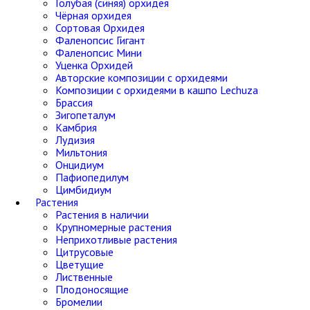
Голубая (синяя) орхидея
Чёрная орхидея
Сортовая Орхидея
Фаленопсис Гигант
Фаленопсис Мини
Уценка Орхидей
Авторские композиции с орхидеями
Композиции с орхидеями в кашпо Lechuza
Брассия
Зигопеталум
Камбрия
Лудизия
Мильтония
Онцидиум
Пафиопедилум
Цимбидиум
Растения
Растения в наличии
Крупномерные растения
Неприхотливые растения
Цитрусовые
Цветущие
Лиственные
Плодоносящие
Бромелии