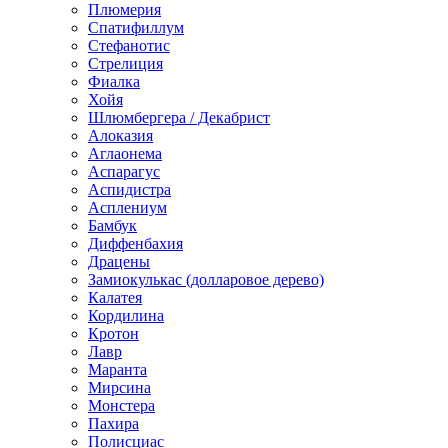
Плюмерия
Спатифиллум
Стефанотис
Стрелиция
Фиалка
Хойя
Шлюмбергера / Декабрист
Алоказия
Аглаонема
Аспарагус
Аспидистра
Асплениум
Бамбук
Диффенбахия
Драцены
Замиокулькас (долларовое дерево)
Калатея
Кордилина
Кротон
Лавр
Маранта
Мирсина
Монстера
Пахира
Полисциас