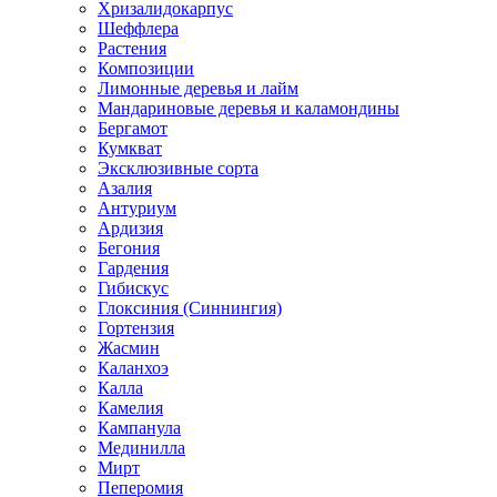
Хризалидокарпус
Шеффлера
Растения
Композиции
Лимонные деревья и лайм
Мандариновые деревья и каламондины
Бергамот
Кумкват
Эксклюзивные сорта
Азалия
Антуриум
Ардизия
Бегония
Гардения
Гибискус
Глоксиния (Синнингия)
Гортензия
Жасмин
Каланхоэ
Калла
Камелия
Кампанула
Мединилла
Мирт
Пеперомия