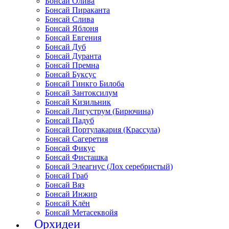
Бонсай Олива
Бонсай Пираканта
Бонсай Слива
Бонсай Яблоня
Бонсай Евгения
Бонсай Дуб
Бонсай Дуранта
Бонсай Премна
Бонсай Буксус
Бонсай Гинкго Билоба
Бонсай Зантоксилум
Бонсай Кизильник
Бонсай Лигуструм (Бирючина)
Бонсай Падуб
Бонсай Портулакария (Крассула)
Бонсай Сагеретия
Бонсай Фикус
Бонсай Фисташка
Бонсай Элеагнус (Лох серебристый)
Бонсай Граб
Бонсай Вяз
Бонсай Инжир
Бонсай Клён
Бонсай Метасеквойя
Орхидеи