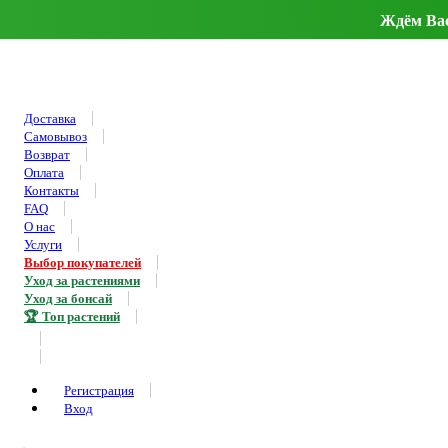
Ждём Вас 
Доставка
Самовывоз
Возврат
Оплата
Контакты
FAQ
О нас
Услуги
Выбор покупателей
Уход за растениями
Уход за бонсай
🏆 Топ растений
Регистрация
Вход