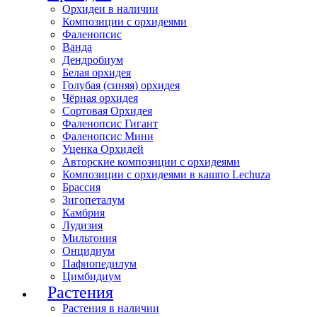
Орхидеи в наличии
Композиции с орхидеями
Фаленопсис
Ванда
Дендробиум
Белая орхидея
Голубая (синяя) орхидея
Чёрная орхидея
Сортовая Орхидея
Фаленопсис Гигант
Фаленопсис Мини
Уценка Орхидей
Авторские композиции с орхидеями
Композиции с орхидеями в кашпо Lechuza
Брассия
Зигопеталум
Камбрия
Лудизия
Мильтония
Онцидиум
Пафиопедилум
Цимбидиум
Растения
Растения в наличии