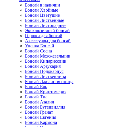
Бонсай в наличии
Бонсаи Хвойные
Бонсаи Цветущие
Бонсаи Лиственные
Бонсаи Листопадные
Эксклюзивный бонсай
Горшки для бонсай
Аксессуары для бонсай
Уценка Бонсай
Бонсай Сосна
Бонсай Можжевельник
Бонсай Кипарисовик
Бонсай Араукария
Бонсай Подокарпус
Бонсай Лиственница
Бонсай Лжелиственница
Бонсай Ель
Бонсай Криптомерия
Бонсай Тис
Бонсай Азалия
Бонсай Бугенвиллия
Бонсай Гранат
Бонсай Евгения
Бонсай Кармона