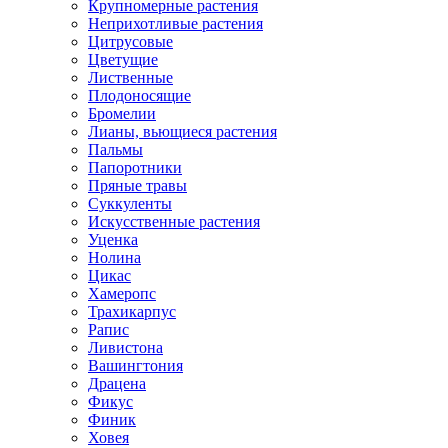
Крупномерные растения
Неприхотливые растения
Цитрусовые
Цветущие
Лиственные
Плодоносящие
Бромелии
Лианы, вьющиеся растения
Пальмы
Папоротники
Пряные травы
Суккуленты
Искусственные растения
Уценка
Нолина
Цикас
Хамеропс
Трахикарпус
Рапис
Ливистона
Вашингтония
Драцена
Фикус
Финик
Ховея