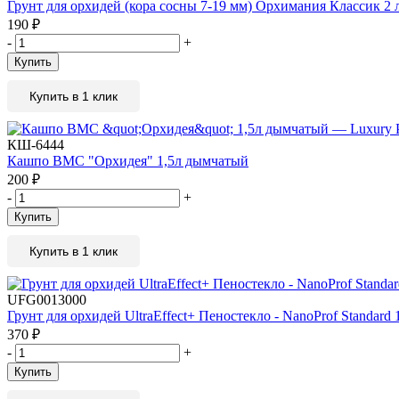
Грунт для орхидей (кора сосны 7-19 мм) Орхимания Классик 2 
190
₽
-
+
Купить
Купить в 1 клик
КШ-6444
Кашпо BMC "Орхидея" 1,5л дымчатый
200
₽
-
+
Купить
Купить в 1 клик
UFG0013000
Грунт для орхидей UltraEffect+ Пеностекло - NanoProf Standard
370
₽
-
+
Купить