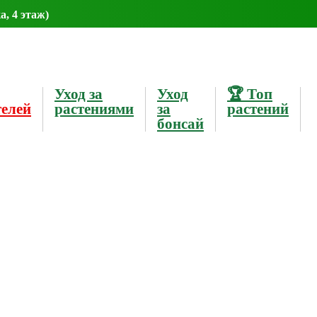
а, 4 этаж)
Уход за
Уход
🏆 Топ
телей
растениями
за
растений
бонсай