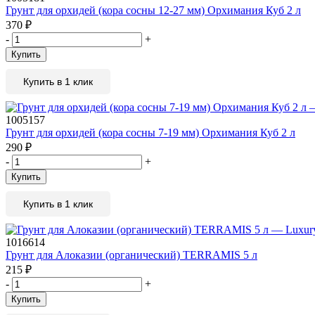
Грунт для орхидей (кора сосны 12-27 мм) Орхимания Куб 2 л
370
₽
-
+
Купить
Купить в 1 клик
1005157
Грунт для орхидей (кора сосны 7-19 мм) Орхимания Куб 2 л
290
₽
-
+
Купить
Купить в 1 клик
1016614
Грунт для Алоказии (органический) TERRAMIS 5 л
215
₽
-
+
Купить