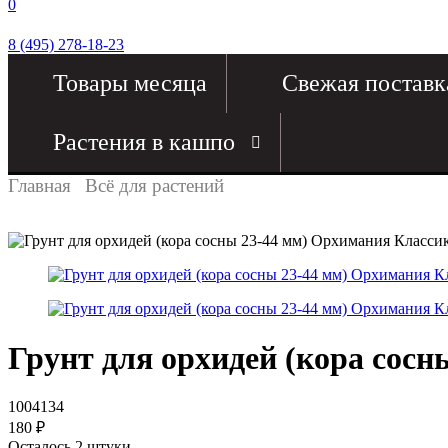
0
8 (495) 278-18-23
Товары месяца
Свежая поставк
Растения в кашпо
Главная
Всё для растений
Грунт для орхидей (кора сосн
1004134
180
₽
Осталось 2 штуки