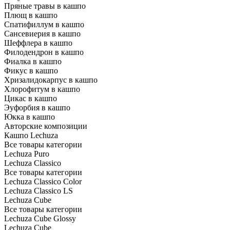
Пряные травы в кашпо
Плющ в кашпо
Спатифиллум в кашпо
Сансевиерия в кашпо
Шеффлера в кашпо
Филодендрон в кашпо
Фиалка в кашпо
Фикус в кашпо
Хризалидокарпус в кашпо
Хлорофитум в кашпо
Цикас в кашпо
Эуфорбия в кашпо
Юкка в кашпо
Авторские композиции
Кашпо Lechuza
Все товары категории
Lechuza Puro
Lechuza Classico
Все товары категории
Lechuza Classico Color
Lechuza Classico LS
Lechuza Cube
Все товары категории
Lechuza Cube Glossy
Lechuza Cube