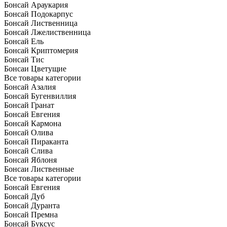
Бонсай Араукария
Бонсай Подокарпус
Бонсай Лиственница
Бонсай Лжелиственница
Бонсай Ель
Бонсай Криптомерия
Бонсай Тис
Бонсаи Цветущие
Все товары категории
Бонсай Азалия
Бонсай Бугенвиллия
Бонсай Гранат
Бонсай Евгения
Бонсай Кармона
Бонсай Олива
Бонсай Пираканта
Бонсай Слива
Бонсай Яблоня
Бонсаи Лиственные
Все товары категории
Бонсай Евгения
Бонсай Дуб
Бонсай Дуранта
Бонсай Премна
Бонсай Буксус