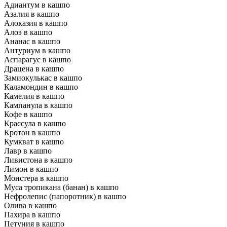
Адиантум в кашпо
Азалия в кашпо
Алоказия в кашпо
Алоэ в кашпо
Ананас в кашпо
Антуриум в кашпо
Аспарагус в кашпо
Драцена в кашпо
Замиокулькас в кашпо
Каламондин в кашпо
Камелия в кашпо
Кампанула в кашпо
Кофе в кашпо
Крассула в кашпо
Кротон в кашпо
Кумкват в кашпо
Лавр в кашпо
Ливистона в кашпо
Лимон в кашпо
Монстера в кашпо
Муса тропикана (банан) в кашпо
Нефролепис (папоротник) в кашпо
Олива в кашпо
Пахира в кашпо
Петуния в кашпо