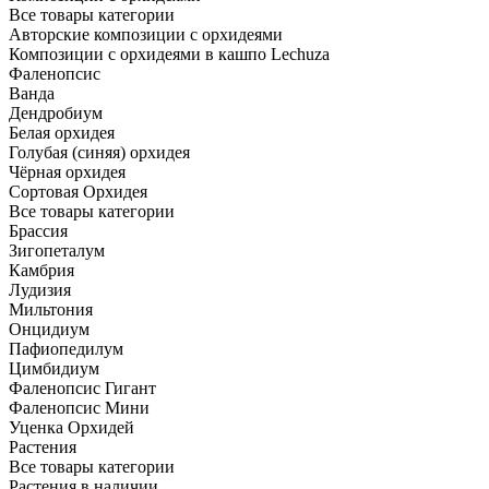
Все товары категории
Авторские композиции с орхидеями
Композиции с орхидеями в кашпо Lechuza
Фаленопсис
Ванда
Дендробиум
Белая орхидея
Голубая (синяя) орхидея
Чёрная орхидея
Сортовая Орхидея
Все товары категории
Брассия
Зигопеталум
Камбрия
Лудизия
Мильтония
Онцидиум
Пафиопедилум
Цимбидиум
Фаленопсис Гигант
Фаленопсис Мини
Уценка Орхидей
Растения
Все товары категории
Растения в наличии