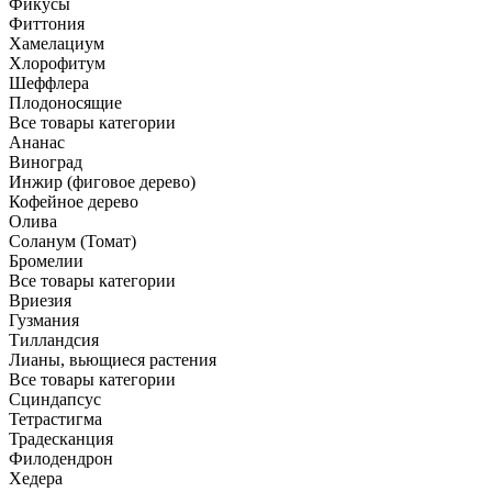
Фикусы
Фиттония
Хамелациум
Хлорофитум
Шеффлера
Плодоносящие
Все товары категории
Ананас
Виноград
Инжир (фиговое дерево)
Кофейное дерево
Олива
Соланум (Томат)
Бромелии
Все товары категории
Вриезия
Гузмания
Тилландсия
Лианы, вьющиеся растения
Все товары категории
Сциндапсус
Тетрастигма
Традесканция
Филодендрон
Хедера