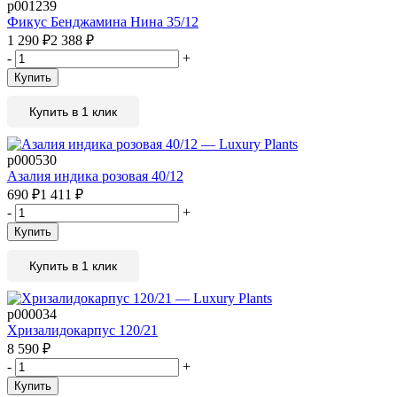
р001239
Фикус Бенджамина Нина 35/12
1 290
₽
2 388
₽
-
+
Купить
Купить в 1 клик
р000530
Азалия индика розовая 40/12
690
₽
1 411
₽
-
+
Купить
Купить в 1 клик
р000034
Хризалидокарпус 120/21
8 590
₽
-
+
Купить