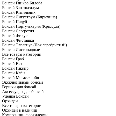
Бонсай Гинкго Билоба
Бонсай Зантоксилум
Бонсай Кизильник
Бонсай Лигуструм (Бирючина)
Бонсай Падуб
Бонсай Портулакария (Крассула)
Бонсай Сагеретия
Бонсай Фикус
Бонсай Фисташка
Бонсай Элеагнус (Лох серебристый)
Бонсаи Листопадные
Все товары категории
Бонсай Граб
Бонсай Вяз
Бонсай Инжир
Бонсай Клён
Бонсай Метасеквойя
Эксклюзивный бонсай
Горшки для бонсай
Аксессуары для бонсай
Уценка Бонсай
Орхидеи
Все товары категории
Орхидеи в наличии
Композиции с орхидеями