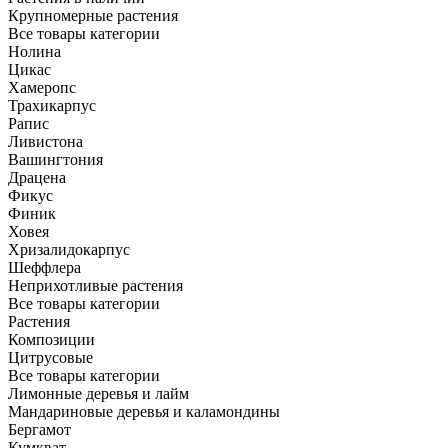
Крупномерные растения
Все товары категории
Нолина
Цикас
Хамеропс
Трахикарпус
Рапис
Ливистона
Вашингтония
Драцена
Фикус
Финик
Ховея
Хризалидокарпус
Шеффлера
Неприхотливые растения
Все товары категории
Растения
Композиции
Цитрусовые
Все товары категории
Лимонные деревья и лайм
Мандариновые деревья и каламондины
Бергамот
Кумкват