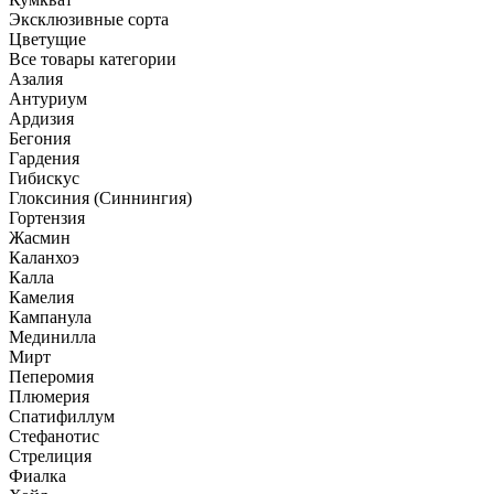
Эксклюзивные сорта
Цветущие
Все товары категории
Азалия
Антуриум
Ардизия
Бегония
Гардения
Гибискус
Глоксиния (Синнингия)
Гортензия
Жасмин
Каланхоэ
Калла
Камелия
Кампанула
Мединилла
Мирт
Пеперомия
Плюмерия
Спатифиллум
Стефанотис
Стрелиция
Фиалка