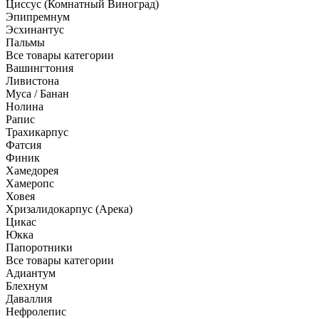
Циссус (Комнатный Виноград)
Эпипремнум
Эсхинантус
Пальмы
Все товары категории
Вашингтония
Ливистона
Муса / Банан
Нолина
Рапис
Трахикарпус
Фатсия
Финик
Хамедорея
Хамеропс
Ховея
Хризалидокарпус (Арека)
Цикас
Юкка
Папоротники
Все товары категории
Адиантум
Блехнум
Даваллия
Нефролепис