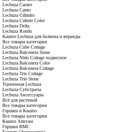
Lechuza Cararo
Lechuza Canto
Lechuza Cilindro
Lechuza Cubeto Color
Lechuza Delta
Lechuza Rondo
Кашпо Lechuza для балкона и веранды
Все товары категории
Lechuza Cube Cottage
Lechuza Balconera Stone
Lechuza Nido Cottage подвесное
Lechuza Balconera Color
Lechuza Balconera Cottage
Lechuza Trio Cottage
Lechuza Trio Stone
Уцененная Lechuza
Lechuza Субстраты
Lechuza Аксессуары
Всё для растений
Все товары категории
Горшки и Кашпо
Все товары категории
Кашпо Artevasi
Горшки BMC
Ecopots (Экопластик)