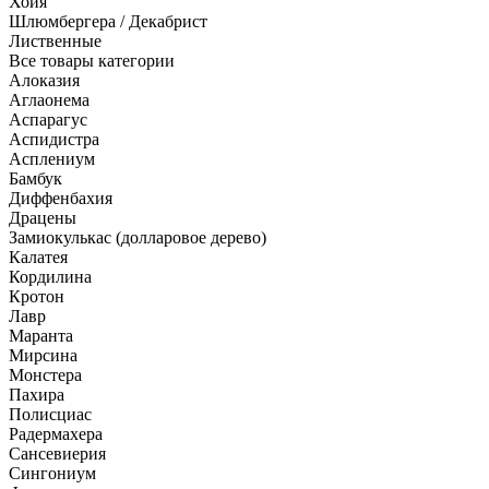
Хойя
Шлюмбергера / Декабрист
Лиственные
Все товары категории
Алоказия
Аглаонема
Аспарагус
Аспидистра
Асплениум
Бамбук
Диффенбахия
Драцены
Замиокулькас (долларовое дерево)
Калатея
Кордилина
Кротон
Лавр
Маранта
Мирсина
Монстера
Пахира
Полисциас
Радермахера
Сансевиерия
Сингониум