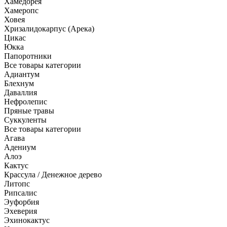
Хамедорея
Хамеропс
Ховея
Хризалидокарпус (Арека)
Цикас
Юкка
Папоротники
Все товары категории
Адиантум
Блехнум
Даваллия
Нефролепис
Пряные травы
Суккуленты
Все товары категории
Агава
Адениум
Алоэ
Кактус
Крассула / Денежное дерево
Литопс
Рипсалис
Эуфорбия
Эхеверия
Эхинокактус