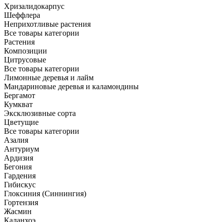
Хризалидокарпус
Шеффлера
Неприхотливые растения
Все товары категории
Растения
Композиции
Цитрусовые
Все товары категории
Лимонные деревья и лайм
Мандариновые деревья и каламондины
Бергамот
Кумкват
Эксклюзивные сорта
Цветущие
Все товары категории
Азалия
Антуриум
Ардизия
Бегония
Гардения
Гибискус
Глоксиния (Синнингия)
Гортензия
Жасмин
Каланхоэ