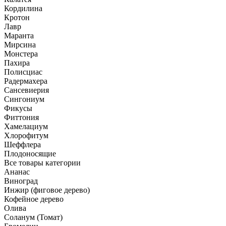
Кордилина
Кротон
Лавр
Маранта
Мирсина
Монстера
Пахира
Полисциас
Радермахера
Сансевиерия
Сингониум
Фикусы
Фиттония
Хамелациум
Хлорофитум
Шеффлера
Плодоносящие
Все товары категории
Ананас
Виноград
Инжир (фиговое дерево)
Кофейное дерево
Олива
Соланум (Томат)