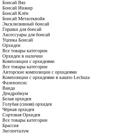
Бонсай Вяз
Бонсай Инжир
Бонсай Клён
Бонсай Метасеквойя
Эксклюзивный бонсай
Горшки для бонсай
Аксессуары для бонсай
Уценка Бонсай
Орхидеи
Все товары категории
Орхидеи в наличии
Композиции с орхидеями
Все товары категории
Авторские композиции с орхидеями
Композиции с орхидеями в кашпо Lechuza
Фаленопсис
Ванда
Дендробиум
Белая орхидея
Голубая (синяя) орхидея
Чёрная орхидея
Сортовая Орхидея
Все товары категории
Брассия
Зигопеталум