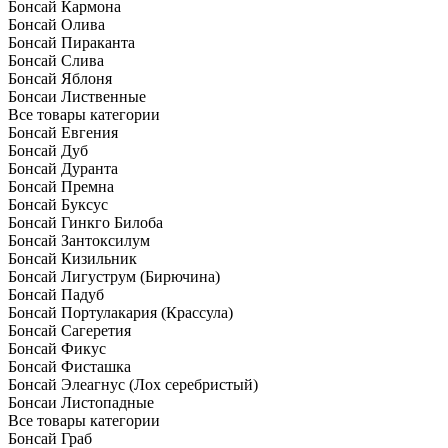
Бонсай Кармона
Бонсай Олива
Бонсай Пираканта
Бонсай Слива
Бонсай Яблоня
Бонсаи Лиственные
Все товары категории
Бонсай Евгения
Бонсай Дуб
Бонсай Дуранта
Бонсай Премна
Бонсай Буксус
Бонсай Гинкго Билоба
Бонсай Зантоксилум
Бонсай Кизильник
Бонсай Лигуструм (Бирючина)
Бонсай Падуб
Бонсай Портулакария (Крассула)
Бонсай Сагеретия
Бонсай Фикус
Бонсай Фисташка
Бонсай Элеагнус (Лох серебристый)
Бонсаи Листопадные
Все товары категории
Бонсай Граб