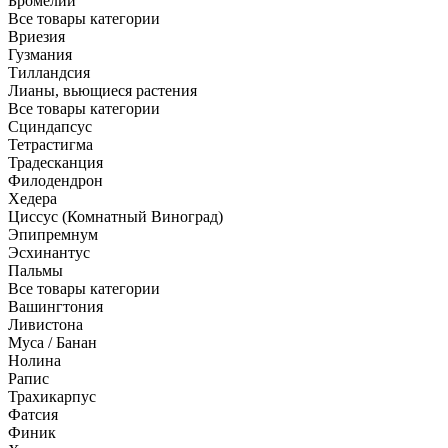
Бромелии
Все товары категории
Вриезия
Гузмания
Тилландсия
Лианы, вьющиеся растения
Все товары категории
Сциндапсус
Тетрастигма
Традесканция
Филодендрон
Хедера
Циссус (Комнатный Виноград)
Эпипремнум
Эсхинантус
Пальмы
Все товары категории
Вашингтония
Ливистона
Муса / Банан
Нолина
Рапис
Трахикарпус
Фатсия
Финик