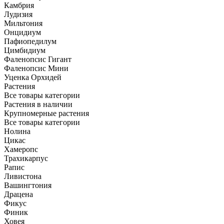
Камбрия
Лудизия
Мильтония
Онцидиум
Пафиопедилум
Цимбидиум
Фаленопсис Гигант
Фаленопсис Мини
Уценка Орхидей
Растения
Все товары категории
Растения в наличии
Крупномерные растения
Все товары категории
Нолина
Цикас
Хамеропс
Трахикарпус
Рапис
Ливистона
Вашингтония
Драцена
Фикус
Финик
Ховея