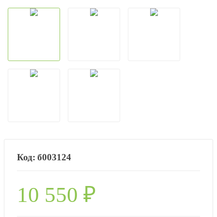
б003124
10 550
₽