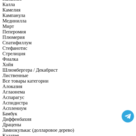
Калла
Камелия
Кампанула
Мединилла
Мирт
Пеперомия
Плюмерия
Спатифиллум
Стефанотис
Стрелиция
Фиалка
Хойя
Шлюмбергера / Декабрист
Лиственные
Все товары категории
Алоказия
Аглаонема
Аспарагус
Аспидистра
Асплениум
Бамбук
Диффенбахия
Драцены
Замиокулькас (долларовое дерево)
Калатея