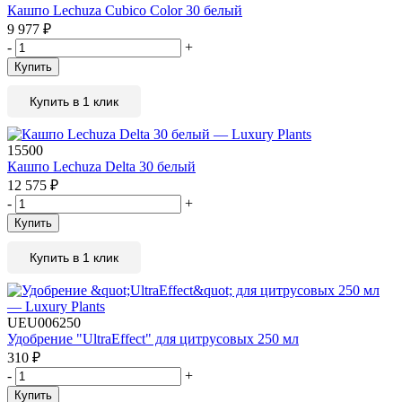
Кашпо Lechuza Cubico Color 30 белый
9 977
₽
-
+
Купить
Купить в 1 клик
15500
Кашпо Lechuza Delta 30 белый
12 575
₽
-
+
Купить
Купить в 1 клик
UEU006250
Удобрение "UltraEffect" для цитрусовых 250 мл
310
₽
-
+
Купить