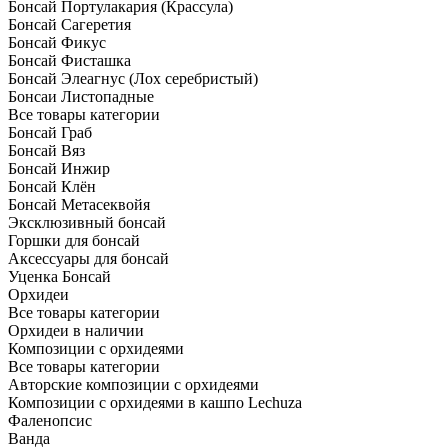
Бонсай Портулакария (Крассула)
Бонсай Сагеретия
Бонсай Фикус
Бонсай Фисташка
Бонсай Элеагнус (Лох серебристый)
Бонсаи Листопадные
Все товары категории
Бонсай Граб
Бонсай Вяз
Бонсай Инжир
Бонсай Клён
Бонсай Метасеквойя
Эксклюзивный бонсай
Горшки для бонсай
Аксессуары для бонсай
Уценка Бонсай
Орхидеи
Все товары категории
Орхидеи в наличии
Композиции с орхидеями
Все товары категории
Авторские композиции с орхидеями
Композиции с орхидеями в кашпо Lechuza
Фаленопсис
Ванда