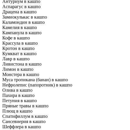
Антуриум в кашпо
Аспарагус в кашпо
Драцена в кашпо
Замиокулькас в кашпо
Каламондин в кашпо
Камелия в кашпо
Кампанула в кашпо
Кофе в кашпо
Крассула в кашпо
Кротон в кашпо
Кумкват в кашпо
Лавр в кашпо
Ливистона в кашпо
Лимон в кашпо
Монстера в кашпо
Муса тропикана (банан) в кашпо
Нефролепис (папоротник) в кашпо
Олива в кашпо
Пахира в кашпо
Петуния в кашпо
Пряные травы в кашпо
Плющ в кашпо
Спатифиллум в кашпо
Сансевиерия в кашпо
Шеффлера в кашпо