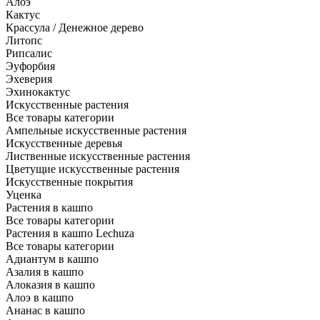
Алоэ
Кактус
Крассула / Денежное дерево
Литопс
Рипсалис
Эуфорбия
Эхеверия
Эхинокактус
Искусственные растения
Все товары категории
Ампельные искусственные растения
Искусственные деревья
Лиственные искусственные растения
Цветущие искусственные растения
Искусственные покрытия
Уценка
Растения в кашпо
Все товары категории
Растения в кашпо Lechuza
Все товары категории
Адиантум в кашпо
Азалия в кашпо
Алоказия в кашпо
Алоэ в кашпо
Ананас в кашпо