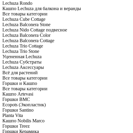
Lechuza Rondo
Кашпо Lechuza для балкона и веранды
Все товары категории
Lechuza Cube Cottage
Lechuza Balconera Stone
Lechuza Nido Cottage подвесное
Lechuza Balconera Color
Lechuza Balconera Cottage
Lechuza Trio Cottage
Lechuza Trio Stone
Уцененная Lechuza
Lechuza Субстраты
Lechuza Аксессуары
Всё для растений
Все товары категории
Горшки и Кашпо
Все товары категории
Кашпо Artevasi
Горшки BMC
Ecopots (Экопластик)
Горшки Santino
Planta Vita
Кашпо Nobilis Marco
Горшки Treez
Горшки Керамика