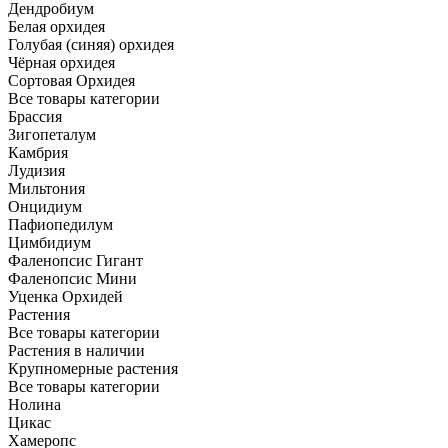
Дендробиум
Белая орхидея
Голубая (синяя) орхидея
Чёрная орхидея
Сортовая Орхидея
Все товары категории
Брассия
Зигопеталум
Камбрия
Лудизия
Мильтония
Онцидиум
Пафиопедилум
Цимбидиум
Фаленопсис Гигант
Фаленопсис Мини
Уценка Орхидей
Растения
Все товары категории
Растения в наличии
Крупномерные растения
Все товары категории
Нолина
Цикас
Хамеропс