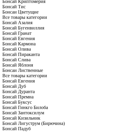
Бонсай Криптомерия
Бонсай Тис
Бонсаи Цветущие
Все товары категории
Бонсай Азалия
Бонсай Бугенвиллия
Бонсай Гранат
Бонсай Евгения
Бонсай Кармона
Бонсай Олива
Бонсай Пираканта
Бонсай Слива
Бонсай Яблоня
Бонсаи Лиственные
Все товары категории
Бонсай Евгения
Бонсай Дуб
Бонсай Дуранта
Бонсай Премна
Бонсай Буксус
Бонсай Гинкго Билоба
Бонсай Зантоксилум
Бонсай Кизильник
Бонсай Лигуструм (Бирючина)
Бонсай Падуб