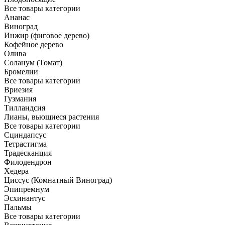
Все товары категории
Ананас
Виноград
Инжир (фиговое дерево)
Кофейное дерево
Олива
Соланум (Томат)
Бромелии
Все товары категории
Вриезия
Гузмания
Тилландсия
Лианы, вьющиеся растения
Все товары категории
Сциндапсус
Тетрастигма
Традесканция
Филодендрон
Хедера
Циссус (Комнатный Виноград)
Эпипремнум
Эсхинантус
Пальмы
Все товары категории