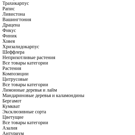
Трахикарпус
Рапис
Ливистона
Вашингтония
Драцена
Фикус
Финик
Ховея
Хризалидокарпус
Шеффлера
Неприхотливые растения
Все товары категории
Растения
Композиции
Цитрусовые
Все товары категории
Лимонные деревья и лайм
Мандариновые деревья и каламондины
Бергамот
Кумкват
Эксклюзивные сорта
Цветущие
Все товары категории
Азалия
Антуриум