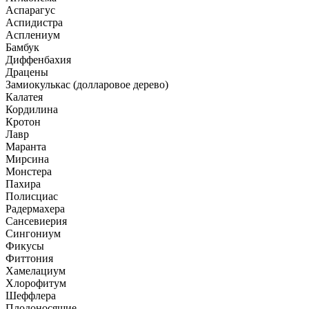
Аспарагус
Аспидистра
Асплениум
Бамбук
Диффенбахия
Драцены
Замиокулькас (долларовое дерево)
Калатея
Кордилина
Кротон
Лавр
Маранта
Мирсина
Монстера
Пахира
Полисциас
Радермахера
Сансевиерия
Сингониум
Фикусы
Фиттония
Хамелациум
Хлорофитум
Шеффлера
Плодоносящие