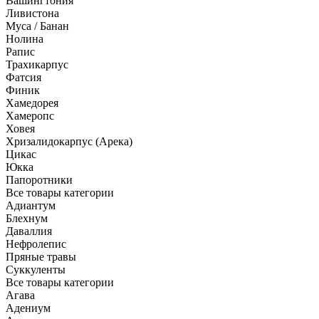
Вашингтония
Ливистона
Муса / Банан
Нолина
Рапис
Трахикарпус
Фатсия
Финик
Хамедорея
Хамеропс
Ховея
Хризалидокарпус (Арека)
Цикас
Юкка
Папоротники
Все товары категории
Адиантум
Блехнум
Даваллия
Нефролепис
Пряные травы
Суккуленты
Все товары категории
Агава
Адениум