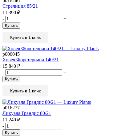
р016246
Стрелиция 85/21
11 390
₽
-
+
Купить
Купить в 1 клик
р000045
Ховея Форстериана 140/21
15 840
₽
-
+
Купить
Купить в 1 клик
р016277
Ликуала Грандис 80/21
11 240
₽
-
+
Купить