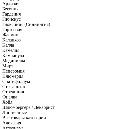
Ардизия
Бегония
Гардения
Гибискус
Глоксиния (Синнингия)
Гортензия
Жасмин
Каланхоэ
Калла
Камелия
Кампанула
Мединилла
Мирт
Пеперомия
Плюмерия
Спатифиллум
Стефанотис
Стрелиция
Фиалка
Хойя
Шлюмбергера / Декабрист
Лиственные
Все товары категории
Алоказия
Аглаонема