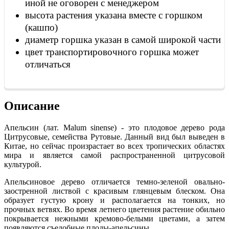
иной не оговорен с менеджером
высота растения указана вместе с горшком
(кашпо)
диаметр горшка указан в самой широкой части
цвет транспортировочного горшка может
отличаться
Описание
Апельсин (лат. Malum sinense) - это плодовое дерево рода
Цитрусовые, семейства Рутовые. Данный вид был выведен в
Китае, но сейчас произрастает во всех тропических областях
мира и является самой распространенной цитрусовой
культурой.
Апельсиновое дерево отличается темно-зеленой овально-
заостренной листвой с красивым глянцевым блеском. Она
образует густую крону и располагается на тонких, но
прочных ветвях. Во время летнего цветения растение обильно
покрывается нежными кремово-белыми цветами, а затем
появляются съедобные плоды-апельсины.