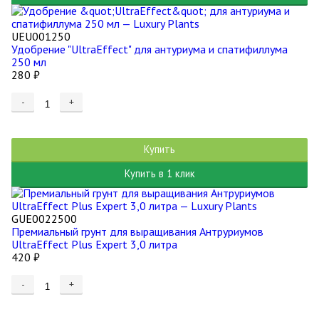
UEU001250
Удобрение "UltraEffect" для антуриума и спатифиллума
250 мл
280
₽
-
+
Купить
Купить в 1 клик
GUE0022500
Премиальный грунт для выращивания Антруриумов
UltraEffect Plus Expert 3,0 литра
420
₽
-
+