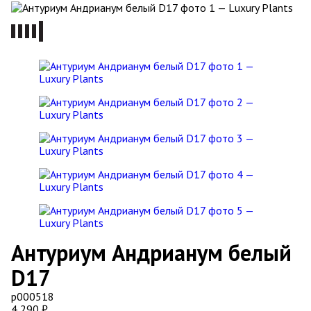
Антуриум Андрианум белый
D17
р000518
4 290
₽