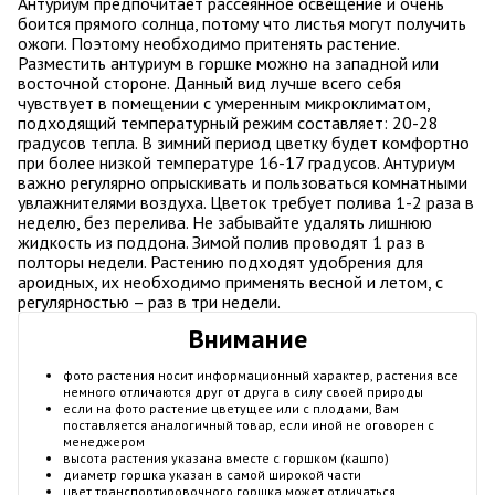
Антуриум предпочитает рассеянное освещение и очень
боится прямого солнца, потому что листья могут получить
ожоги. Поэтому необходимо притенять растение.
Разместить антуриум в горшке можно на западной или
восточной стороне. Данный вид лучше всего себя
чувствует в помещении с умеренным микроклиматом,
подходящий температурный режим составляет: 20-28
градусов тепла. В зимний период цветку будет комфортно
при более низкой температуре 16-17 градусов. Антуриум
важно регулярно опрыскивать и пользоваться комнатными
увлажнителями воздуха. Цветок требует полива 1-2 раза в
неделю, без перелива. Не забывайте удалять лишнюю
жидкость из поддона. Зимой полив проводят 1 раз в
полторы недели. Растению подходят удобрения для
ароидных, их необходимо применять весной и летом, с
регулярностью – раз в три недели.
Внимание
фото растения носит информационный характер, растения все
немного отличаются друг от друга в силу своей природы
если на фото растение цветущее или с плодами, Вам
поставляется аналогичный товар, если иной не оговорен с
менеджером
высота растения указана вместе с горшком (кашпо)
диаметр горшка указан в самой широкой части
цвет транспортировочного горшка может отличаться