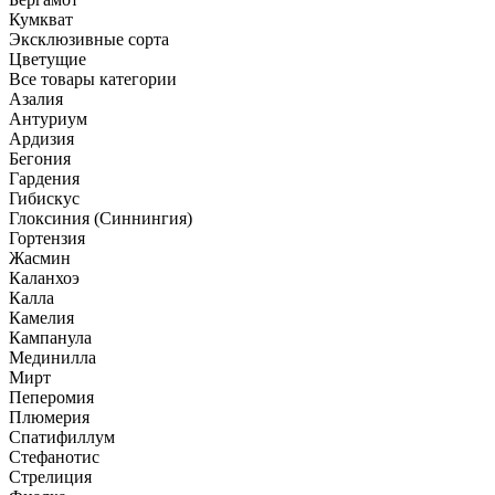
Кумкват
Эксклюзивные сорта
Цветущие
Все товары категории
Азалия
Антуриум
Ардизия
Бегония
Гардения
Гибискус
Глоксиния (Синнингия)
Гортензия
Жасмин
Каланхоэ
Калла
Камелия
Кампанула
Мединилла
Мирт
Пеперомия
Плюмерия
Спатифиллум
Стефанотис
Стрелиция