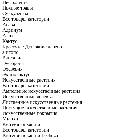
Нефролепис
Пряные травы
Суккуленты
Все товары категории
Агава
Адениум
Алоэ
Кактус
Крассула / Денежное дерево
Литопс
Рипсалис
Эуфорбия
Эхеверия
Эхинокактус
Искусственные растения
Все товары категории
Ампельные искусственные растения
Искусственные деревья
Лиственные искусственные растения
Цветущие искусственные растения
Искусственные покрытия
Уценка
Растения в кашпо
Все товары категории
Растения в кашпо Lechuza