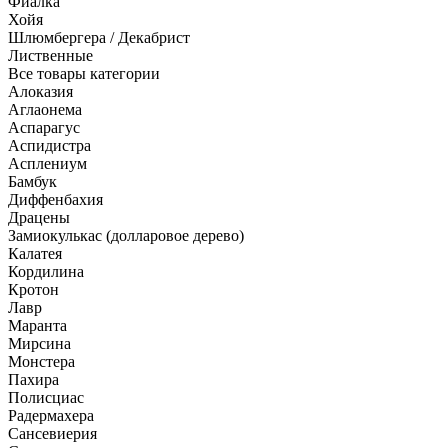
Фиалка
Хойя
Шлюмбергера / Декабрист
Лиственные
Все товары категории
Алоказия
Аглаонема
Аспарагус
Аспидистра
Асплениум
Бамбук
Диффенбахия
Драцены
Замиокулькас (долларовое дерево)
Калатея
Кордилина
Кротон
Лавр
Маранта
Мирсина
Монстера
Пахира
Полисциас
Радермахера
Сансевиерия