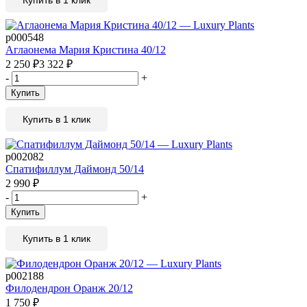
р000548
Аглаонема Мария Кристина 40/12
2 250
₽
3 322
₽
-
+
Купить
Купить в 1 клик
р002082
Спатифиллум Даймонд 50/14
2 990
₽
-
+
Купить
Купить в 1 клик
р002188
Филодендрон Оранж 20/12
1 750
₽