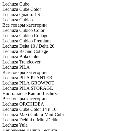
Lechuza Cube
Lechuza Cube Color
Lechuza Quadro LS
Lechuza Cubico
Все товары категории
Lechuza Cubico Color
Lechuza Cubico Cottage
Lechuza Cubico Premium
Lechuza Delta 10 / Delta 20
Lechuza Bacino Cottage
Lechuza Bola Color
Lechuza Trendcover
Lechuza PILA
Все товары категории
Lechuza PILA PLANTER
Lechuza PILA GROWPOT
Lechuza PILA STORAGE
Настольные Кашпо Lechuza
Все товары категории
Lechuza ORCHIDEA
Lechuza Cube Color 14 и 16
Lechuza Maxi-Cubi и Mini-Cubi
Lechuza Deltini и Mini-Deltini
Lechuza Yula
Напольные Кашпо Lechuza