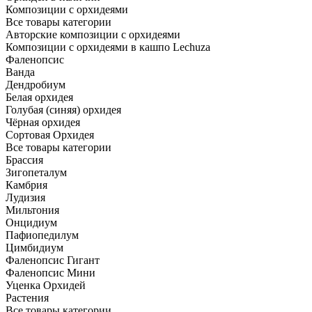
Композиции с орхидеями
Все товары категории
Авторские композиции с орхидеями
Композиции с орхидеями в кашпо Lechuza
Фаленопсис
Ванда
Дендробиум
Белая орхидея
Голубая (синяя) орхидея
Чёрная орхидея
Сортовая Орхидея
Все товары категории
Брассия
Зигопеталум
Камбрия
Лудизия
Мильтония
Онцидиум
Пафиопедилум
Цимбидиум
Фаленопсис Гигант
Фаленопсис Мини
Уценка Орхидей
Растения
Все товары категории