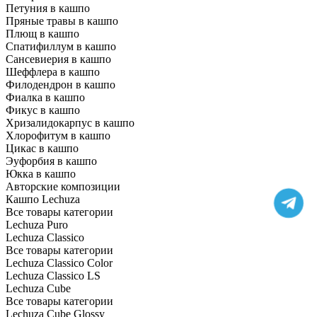
Петуния в кашпо
Пряные травы в кашпо
Плющ в кашпо
Спатифиллум в кашпо
Сансевиерия в кашпо
Шеффлера в кашпо
Филодендрон в кашпо
Фиалка в кашпо
Фикус в кашпо
Хризалидокарпус в кашпо
Хлорофитум в кашпо
Цикас в кашпо
Эуфорбия в кашпо
Юкка в кашпо
Авторские композиции
Кашпо Lechuza
Все товары категории
Lechuza Puro
Lechuza Classico
Все товары категории
Lechuza Classico Color
Lechuza Classico LS
Lechuza Cube
Все товары категории
Lechuza Cube Glossy