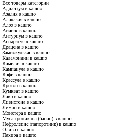
Все товары категории
Адиантум в кашпо
Азалия в кашпо
Алоказия в кашпо
Алоэ в кашпо
Ананас в кашпо
Антуриум в кашпо
Аспарагус в кашпо
Драцена в кашпо
Замиокулькас в кашпо
Каламондин в кашпо
Камелия в кашпо
Кампанула в кашпо
Кофе в кашпо
Крассула в кашпо
Кротон в кашпо
Кумкват в кашпо
Лавр в кашпо
Ливистона в кашпо
Лимон в кашпо
Монстера в кашпо
Муса тропикана (банан) в кашпо
Нефролепис (папоротник) в кашпо
Олива в кашпо
Пахира в кашпо