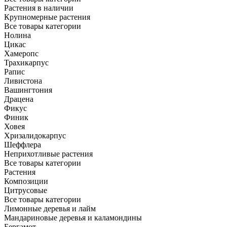
Растения в наличии
Крупномерные растения
Все товары категории
Нолина
Цикас
Хамеропс
Трахикарпус
Рапис
Ливистона
Вашингтония
Драцена
Фикус
Финик
Ховея
Хризалидокарпус
Шеффлера
Неприхотливые растения
Все товары категории
Растения
Композиции
Цитрусовые
Все товары категории
Лимонные деревья и лайм
Мандариновые деревья и каламондины
Бергамот