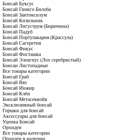
Бонсай Буксус
Бонсай Гинкго Билоба
Бонсай Зантоксилум
Бонсай Кизильник
Бонсай Лигуструм (Бирючина)
Бонсай Падуб
Бонсай Портулакария (Крассула)
Бонсай Сагеретия
Бонсай Фикус
Бонсай Фисташка
Бонсай Элеагнус (Лох серебристый)
Бонсаи Листопадные
Все товары категории
Бонсай Граб
Бонсай Вяз
Бонсай Инжир
Бонсай Клён
Бонсай Метасеквойя
Эксклюзивный бонсай
Горшки для бонсай
Аксессуары для бонсай
Уценка Бонсай
Орхидеи
Все товары категории
Орхидеи в наличии