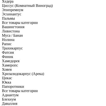
Хедера
Циссус (Комнатный Виноград)
Эпипремнум
Эсхинантус
Пальмы
Все товары категории
Вашингтония
Ливистона
Муса / Банан
Нолина
Рапис
Трахикарпус
Фатсия
Финик
Хамедорея
Хамеропс
Ховея
Хризалидокарпус (Арека)
Цикас
Юкка
Папоротники
Все товары категории
Адиантум
Блехнум
Даваллия