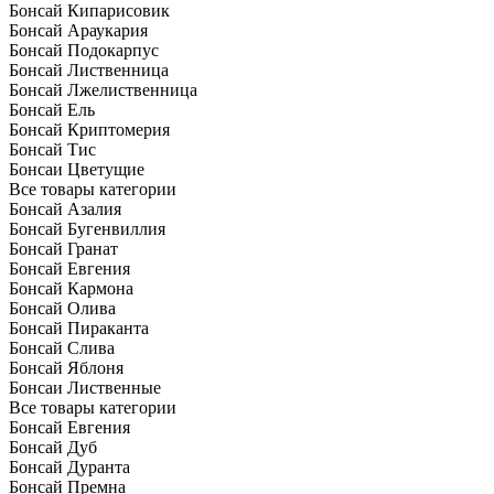
Бонсай Кипарисовик
Бонсай Араукария
Бонсай Подокарпус
Бонсай Лиственница
Бонсай Лжелиственница
Бонсай Ель
Бонсай Криптомерия
Бонсай Тис
Бонсаи Цветущие
Все товары категории
Бонсай Азалия
Бонсай Бугенвиллия
Бонсай Гранат
Бонсай Евгения
Бонсай Кармона
Бонсай Олива
Бонсай Пираканта
Бонсай Слива
Бонсай Яблоня
Бонсаи Лиственные
Все товары категории
Бонсай Евгения
Бонсай Дуб
Бонсай Дуранта
Бонсай Премна