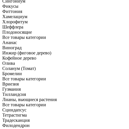
Сингониум
Фикусы
Фиттония
Хамелациум
Хлорофитум
Шеффлера
Плодоносящие
Все товары категории
Ананас
Виноград
Инжир (фиговое дерево)
Кофейное дерево
Олива
Соланум (Томат)
Бромелии
Все товары категории
Вриезия
Гузмания
Тилландсия
Лианы, вьющиеся растения
Все товары категории
Сциндапсус
Тетрастигма
Традесканция
Филодендрон