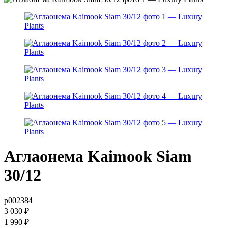
Аглаонема Kaimook Siam
30/12
р002384
3 030
₽
1 990
₽