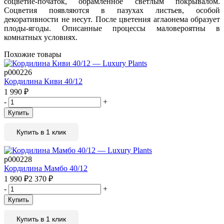
соцветие-початок, обрамленное светлым покрывалом.
Соцветия появляются в пазухах листьев, особой
декоративности не несут. После цветения аглаонема образует
плоды-ягоды. Описанные процессы маловероятны в
комнатных условиях.
Похожие товары
р000226
Кордилина Киви 40/12
1 990
₽
-
+
Купить
Купить в 1 клик
р000228
Кордилина Мамбо 40/12
1 990
₽
2 370
₽
-
+
Купить
Купить в 1 клик