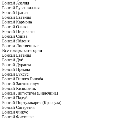
Бонсай Азалия
Бонсай Бугенвиллия
Бонсай Гранат
Бонсай Евгения
Бонсай Кармона
Бонсай Олива
Бонсай Пираканта
Бонсай Слива
Бонсай Яблоня
Бонсаи Лиственные
Все товары категории
Бонсай Евгения
Бонсай Дуб
Бонсай Дуранта
Бонсай Премна
Бонсай Буксус
Бонсай Гинкго Билоба
Бонсай Зантоксилум
Бонсай Кизильник
Бонсай Лигуструм (Бирючина)
Бонсай Падуб
Бонсай Портулакария (Крассула)
Бонсай Сагеретия
Бонсай Фикус
Бонсай Фисташка