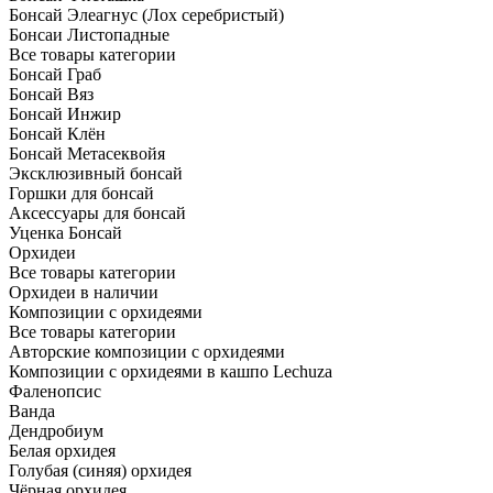
Бонсай Элеагнус (Лох серебристый)
Бонсаи Листопадные
Все товары категории
Бонсай Граб
Бонсай Вяз
Бонсай Инжир
Бонсай Клён
Бонсай Метасеквойя
Эксклюзивный бонсай
Горшки для бонсай
Аксессуары для бонсай
Уценка Бонсай
Орхидеи
Все товары категории
Орхидеи в наличии
Композиции с орхидеями
Все товары категории
Авторские композиции с орхидеями
Композиции с орхидеями в кашпо Lechuza
Фаленопсис
Ванда
Дендробиум
Белая орхидея
Голубая (синяя) орхидея
Чёрная орхидея