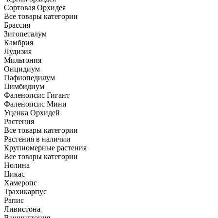
Сортовая Орхидея
Все товары категории
Брассия
Зигопеталум
Камбрия
Лудизия
Мильтония
Онцидиум
Пафиопедилум
Цимбидиум
Фаленопсис Гигант
Фаленопсис Мини
Уценка Орхидей
Растения
Все товары категории
Растения в наличии
Крупномерные растения
Все товары категории
Нолина
Цикас
Хамеропс
Трахикарпус
Рапис
Ливистона
Вашингтония