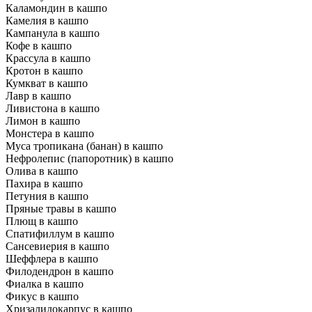
Каламондин в кашпо
Камелия в кашпо
Кампанула в кашпо
Кофе в кашпо
Крассула в кашпо
Кротон в кашпо
Кумкват в кашпо
Лавр в кашпо
Ливистона в кашпо
Лимон в кашпо
Монстера в кашпо
Муса тропикана (банан) в кашпо
Нефролепис (папоротник) в кашпо
Олива в кашпо
Пахира в кашпо
Петуния в кашпо
Пряные травы в кашпо
Плющ в кашпо
Спатифиллум в кашпо
Сансевиерия в кашпо
Шеффлера в кашпо
Филодендрон в кашпо
Фиалка в кашпо
Фикус в кашпо
Хризалидокарпус в кашпо