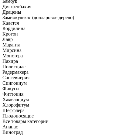
Бамбук
Диффенбахия
Драцены
Замиокулькас (долларовое дерево)
Калатея
Кордилина
Кротон
Лавр
Маранта
Мирсина
Монстера
Пахира
Полисциас
Радермахера
Сансевиерия
Сингониум
Фикусы
Фиттония
Хамелациум
Хлорофитум
Шеффлера
Плодоносящие
Все товары категории
Ананас
Виноград