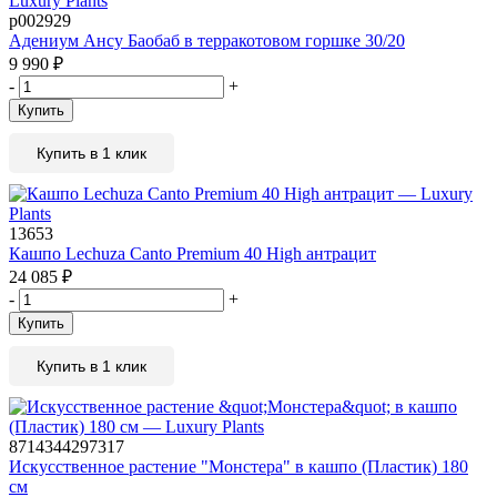
р002929
Адениум Ансу Баобаб в терракотовом горшке 30/20
9 990
₽
-
+
Купить
Купить в 1 клик
13653
Кашпо Lechuza Canto Premium 40 High антрацит
24 085
₽
-
+
Купить
Купить в 1 клик
8714344297317
Искусственное растение "Монстера" в кашпо (Пластик) 180
см