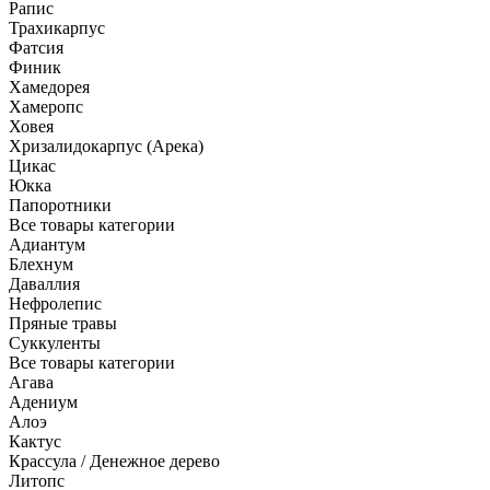
Рапис
Трахикарпус
Фатсия
Финик
Хамедорея
Хамеропс
Ховея
Хризалидокарпус (Арека)
Цикас
Юкка
Папоротники
Все товары категории
Адиантум
Блехнум
Даваллия
Нефролепис
Пряные травы
Суккуленты
Все товары категории
Агава
Адениум
Алоэ
Кактус
Крассула / Денежное дерево
Литопс