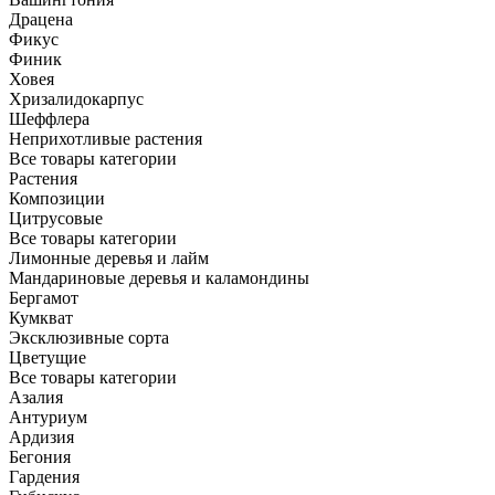
Драцена
Фикус
Финик
Ховея
Хризалидокарпус
Шеффлера
Неприхотливые растения
Все товары категории
Растения
Композиции
Цитрусовые
Все товары категории
Лимонные деревья и лайм
Мандариновые деревья и каламондины
Бергамот
Кумкват
Эксклюзивные сорта
Цветущие
Все товары категории
Азалия
Антуриум
Ардизия
Бегония
Гардения