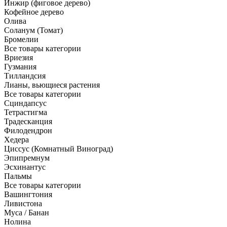
Инжир (фиговое дерево)
Кофейное дерево
Олива
Соланум (Томат)
Бромелии
Все товары категории
Вриезия
Гузмания
Тилландсия
Лианы, вьющиеся растения
Все товары категории
Сциндапсус
Тетрастигма
Традесканция
Филодендрон
Хедера
Циссус (Комнатный Виноград)
Эпипремнум
Эсхинантус
Пальмы
Все товары категории
Вашингтония
Ливистона
Муса / Банан
Нолина