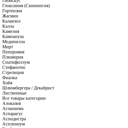
Гибискус
Глоксиния (Синнингия)
Гортензия
Жасмин
Каланхоэ
Калла
Камелия
Кампанула
Мединилла
Мирт
Пеперомия
Плюмерия
Спатифиллум
Стефанотис
Стрелиция
Фиалка
Хойя
Шлюмбергера / Декабрист
Лиственные
Все товары категории
Алоказия
Аглаонема
Аспарагус
Аспидистра
Асплениум