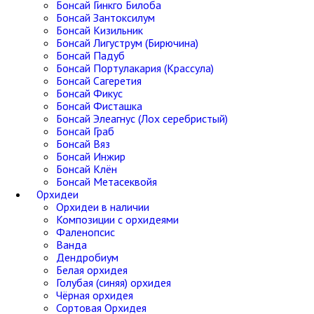
Бонсай Гинкго Билоба
Бонсай Зантоксилум
Бонсай Кизильник
Бонсай Лигуструм (Бирючина)
Бонсай Падуб
Бонсай Портулакария (Крассула)
Бонсай Сагеретия
Бонсай Фикус
Бонсай Фисташка
Бонсай Элеагнус (Лох серебристый)
Бонсай Граб
Бонсай Вяз
Бонсай Инжир
Бонсай Клён
Бонсай Метасеквойя
Орхидеи
Орхидеи в наличии
Композиции с орхидеями
Фаленопсис
Ванда
Дендробиум
Белая орхидея
Голубая (синяя) орхидея
Чёрная орхидея
Сортовая Орхидея