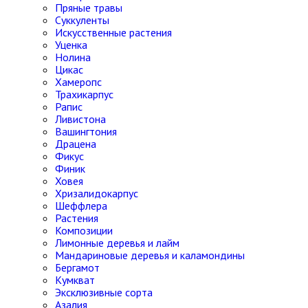
Пряные травы
Суккуленты
Искусственные растения
Уценка
Нолина
Цикас
Хамеропс
Трахикарпус
Рапис
Ливистона
Вашингтония
Драцена
Фикус
Финик
Ховея
Хризалидокарпус
Шеффлера
Растения
Композиции
Лимонные деревья и лайм
Мандариновые деревья и каламондины
Бергамот
Кумкват
Эксклюзивные сорта
Азалия