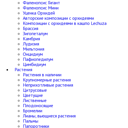
Фаленопсис Гигант
Фаленопсис Мини
Уценка Орхидей
Авторские композиции с орхидеями
Композиции с орхидеями в кашпо Lechuza
Брассия
Зигопеталум
Камбрия
Лудизия
Мильтония
Онцидиум
Пафиопедилум
Цимбидиум
Растения
Растения в наличии
Крупномерные растения
Неприхотливые растения
Цитрусовые
Цветущие
Лиственные
Плодоносящие
Бромелии
Лианы, вьющиеся растения
Пальмы
Папоротники