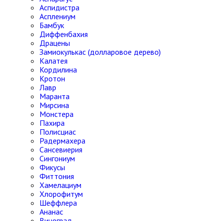
Аспидистра
Асплениум
Бамбук
Диффенбахия
Драцены
Замиокулькас (долларовое дерево)
Калатея
Кордилина
Кротон
Лавр
Маранта
Мирсина
Монстера
Пахира
Полисциас
Радермахера
Сансевиерия
Сингониум
Фикусы
Фиттония
Хамелациум
Хлорофитум
Шеффлера
Ананас
Виноград