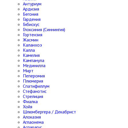
Антуриум
Ардизия
Бегония
Гардения
Гибискус
Глоксиния (Синнингия)
Гортензия
Жасмин
Каланхоэ
Калла
Камелия
Кампанула
Мединилла
Мирт
Пеперомия
Плюмерия
Спатифиллум
Стефанотис
Стрелиция
Фиалка
Хойя
Шлюмбергера / Декабрист
Алоказия
Аглаонема
Аспарагус