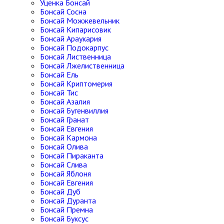
Уценка Бонсай
Бонсай Сосна
Бонсай Можжевельник
Бонсай Кипарисовик
Бонсай Араукария
Бонсай Подокарпус
Бонсай Лиственница
Бонсай Лжелиственница
Бонсай Ель
Бонсай Криптомерия
Бонсай Тис
Бонсай Азалия
Бонсай Бугенвиллия
Бонсай Гранат
Бонсай Евгения
Бонсай Кармона
Бонсай Олива
Бонсай Пираканта
Бонсай Слива
Бонсай Яблоня
Бонсай Евгения
Бонсай Дуб
Бонсай Дуранта
Бонсай Премна
Бонсай Буксус