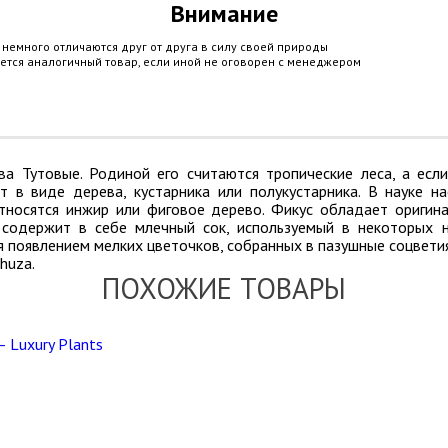
Внимание
немного отличаются друг от друга в силу своей природы
яется аналогичный товар, если иной не оговорен с менеджером
ва Тутовые. Родиной его считаются тропические леса, а есл
 в виде дерева, кустарника или полукустарника. В науке н
относятся инжир или фиговое дерево. Фикус обладает оригина
 содержит в себе млечный сок, используемый в некоторых н
 появлением мелких цветочков, собранных в пазушные соцвети
huza.
ПОХОЖИЕ ТОВАРЫ