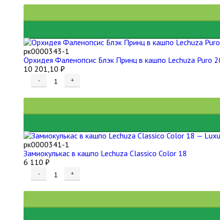
рк0000343-1
Орхидея Фаленопсис Блэк Принц в кашпо Lechuza Puro 2
10 201,10
₽
-
+
рк0000341-1
Замиокулькас в кашпо Lechuza Classico Color 18
6 110
₽
-
+