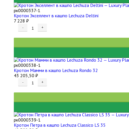
рк0000337-1
Кротон Экселлент в кашпо Lechuza Deltini
7 228
₽
-
+
рк0000338-1
Кротон Мамми в кашпо Lechuza Rondo 32
43 205,50
₽
-
+
рк0000339-1
Кротон Петра в кашпо Lechuza Classico LS 35