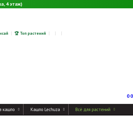
а, 4 этаж)
онсай
🏆 Топ растений
0
0
в кашпо
Кашпо Lechuza
Всё для растений