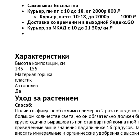
Самовывоз
Бесплатно
Курьер, пн-пт с 10 до 18, от 2000р
800
Р
Курьер, пн-пт 10-18, до 2000р
1000
Р
Доставка ко времени и в выходной
Яндекс.GO
Курьер, за МКАД с 10 до 21
30р/км
Р
Характеристики
Высота композиции, см
145 — 155
Материал горшка
пластик
Автополив
Да
Уход за растением
Способ:
Поливать фикус необходимо примерно 2 раза в неделю, 
большом количестве света, но он обязательно должен б
круглогодично выращивать при стандартной комнатной те
приведенные выше значения падали ниже 16 градусов. Так
вносить минеральные и органические удобрения с высок