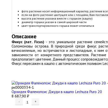
фото растения носит информационный характер, растения все 
если на фото растение цветущее или с плодами, Вам поставл
высота растения указана вместе с горшком (кашпо)
диаметр горшка указан в самой широкой части
цвет транспортировочного горшка может отличаться
Описание
Фикус (лат. Ficus)
- это уникальное растение семейст
Соломоновы острова. В природной среде фикус растет
вечнозеленые, но встречаются и листопадные, к ним 
зависимости от конкретного представителя. Растение
предполагает цветение. Данный процесс сопровождается
Фикус пересажен в кашпо с автоматическим поливом Lec
рк0000334-1
Орхидея Фаленопсис Джуди в кашпо Lechuza Puro 20
8 687,90
₽
-
+