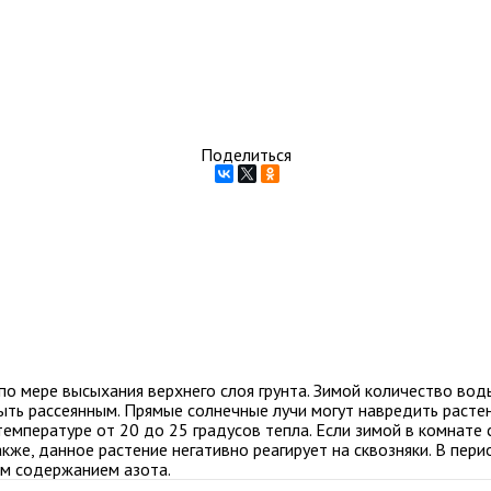
Поделиться
по мере высыхания верхнего слоя грунта. Зимой количество во
ыть рассеянным. Прямые солнечные лучи могут навредить расте
мпературе от 20 до 25 градусов тепла. Если зимой в комнате 
же, данное растение негативно реагирует на сквозняки. В пери
им содержанием азота.